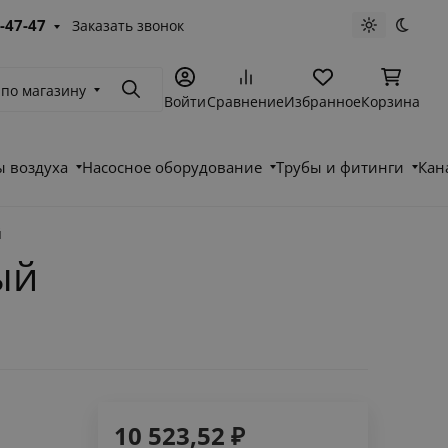
-47-47
Заказать звонок
Светлая те
Темна
 по магазину
Поиск
Войти
Сравнение
Избранное
Корзина
 воздуха
Насосное оборудование
Трубы и фитинги
Кан
й
ый
10 523,52
₽