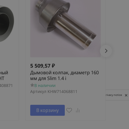
5 509,57
₽
164 
ьный
Дымовой колпак, диаметр 160
Напо
HT
мм для Slim 1.4 i
SLIM 
одно
408871
В наличии
В н
Артикул
KHW714068811
Privacy notice
В корзину
В 