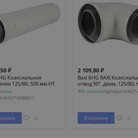
,50
₽
2 109,80
₽
KHG Коаксиальное
Baxi KHG BAXI Коаксиал
ение 125/80, 500 мм HT
отвод 90°, диам. 125/80, 
личии
В наличии
Артикул
KHG71
л
KHG714088611
орзину
В корзину