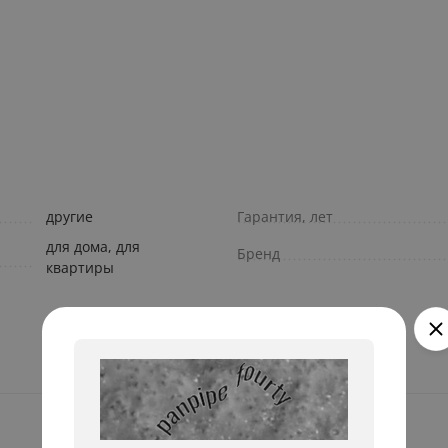
другие
Гарантия, лет
для дома, для
Бренд
квартиры