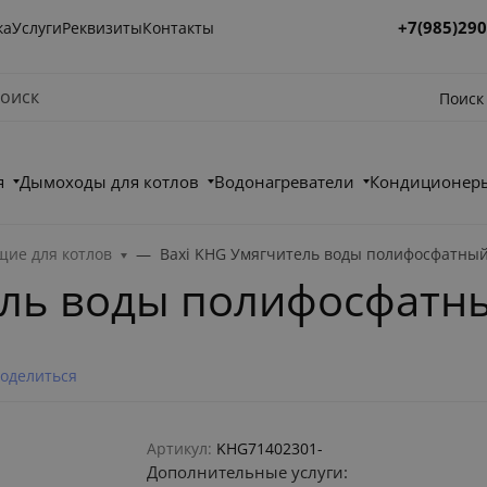
+7(985)290
ка
Услуги
Реквизиты
Контакты
Поиск
я
Дымоходы для котлов
Водонагреватели
Кондиционеры
ие для котлов
Baxi KHG Умягчитель воды полифосфатны
ель воды полифосфатн
оделиться
Артикул:
KHG71402301-
Дополнительные услуги: