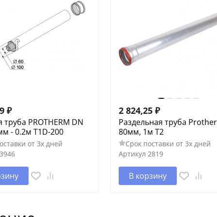
19
₽
2 824,25
₽
я труба PROTHERM DN
Раздельная труба Prothe
мм - 0.2м T1D-200
80мм, 1м T2
оставки от 3х дней
Срок поставки от 3х дней
3946
Артикул
2819
рзину
В корзину