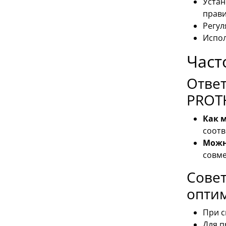
Устан
прави
Регул
Испол
Част
Отве
PROT
Как 
соотв
Можн
совме
Сове
опти
При с
Для п