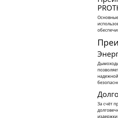
PROT
Основные
использо
обеспечи
Преи
Энерг
Дымоходы
позволяет
надежной
безопасно
Долго
За счёт 
долговеч
издержки 