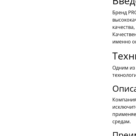
Введ
Бренд PR
высокока
качества,
Качестве
именно о
Техн
Одним из
технологи
Опис
Компания
исключит
применяе
средам.
Преи