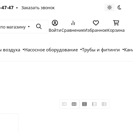
-47-47
Заказать звонок
Светлая те
Темна
 по магазину
Поиск
Войти
Сравнение
Избранное
Корзина
 воздуха
Насосное оборудование
Трубы и фитинги
Кан