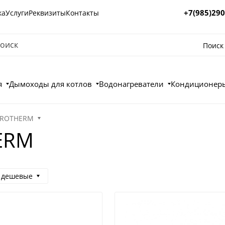
+7(985)290
ка
Услуги
Реквизиты
Контакты
Поиск
я
Дымоходы для котлов
Водонагреватели
Кондиционеры
PROTHERM
ERM
 дешевые