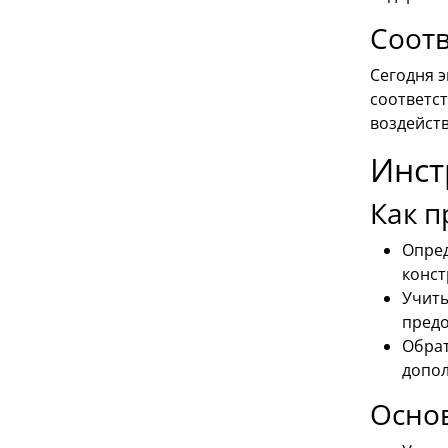
Соот
Сегодня 
соответс
воздейст
Инст
Как п
Опред
конст
Учиты
предо
Обрат
допол
Осно