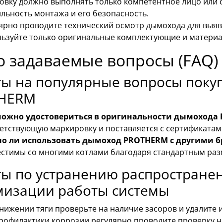
овку должно выполнять только компетентное лицо или 
льность монтажа и его безопасность.
ярно проводите технический осмотр дымохода для выяв
ьзуйте только оригинальные комплектующие и материа
о задаваемые вопросы (FAQ)
ты на популярные вопросы поку
HERM
можно удостовериться в оригинальности дымохода
етствующую маркировку и поставляется с сертификатам
о ли использовать дымоход PROTHERM с другими б
стимы со многими котлами благодаря стандартным раз
ты по устранению распростране
мизации работы системы
нижении тяги проверьте на наличие засоров и удалите и
рофилактики коррозии регулярно проводите проверку 