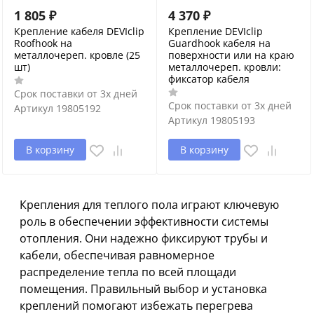
1 805
₽
4 370
₽
Крепление кабеля DEVIclip
Крепление DEVIclip
Roofhook на
Guardhook кабеля на
металлочереп. кровле (25
поверхности или на краю
шт)
металлочереп. кровли:
фиксатор кабеля
Срок поставки от 3х дней
Срок поставки от 3х дней
Артикул
19805192
Артикул
19805193
В корзину
В корзину
Крепления для теплого пола играют ключевую
роль в обеспечении эффективности системы
отопления. Они надежно фиксируют трубы и
кабели, обеспечивая равномерное
распределение тепла по всей площади
помещения. Правильный выбор и установка
креплений помогают избежать перегрева