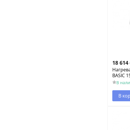
18 614
Нагрев
BASIC 15
В нал
В ко