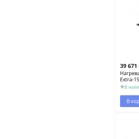
39 671
Нагрев
Extra-15
В нал
В ко