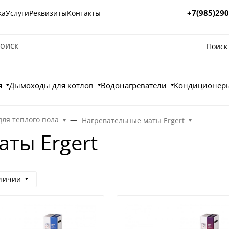
+7(985)290
ка
Услуги
Реквизиты
Контакты
Поиск
я
Дымоходы для котлов
Водонагреватели
Кондиционеры
ля теплого пола
Нагревательные маты Ergert
ты Ergert
аличии