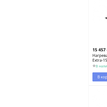
15 457
Нагрев
Extra-15
В нал
В ко