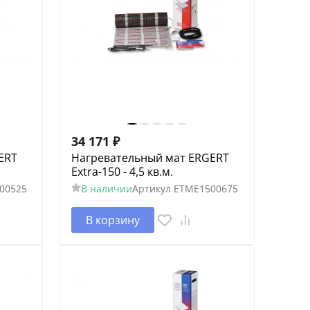
34 171
₽
ERT
Нагревательный мат ERGERT
Extra-150 - 4,5 кв.м.
00525
В наличии
Артикул
ETME1500675
В корзину