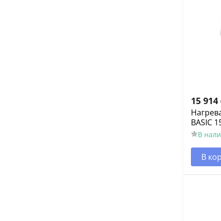
15 914
Нагрев
BASIC 15
В нал
В ко