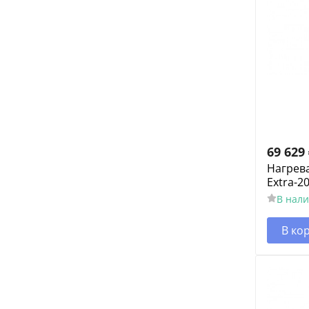
69 629
Нагрев
Extra-20
В нал
В ко