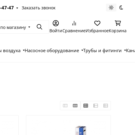
-47-47
Заказать звонок
Светлая те
Темна
 по магазину
Поиск
Войти
Сравнение
Избранное
Корзина
 воздуха
Насосное оборудование
Трубы и фитинги
Кан