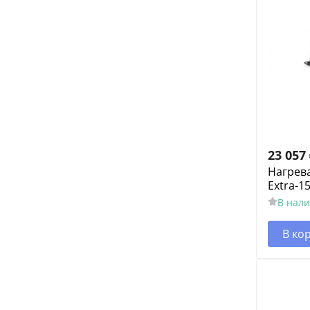
23 057
Нагрев
Extra-15
В нал
В ко