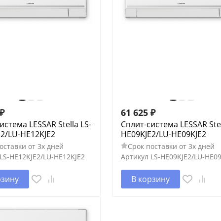
₽
61 625
₽
истема LESSAR Stella LS-
Сплит-система LESSAR Stel
2/LU-HE12KJE2
HE09KJE2/LU-HE09KJE2
оставки от 3х дней
Срок поставки от 3х дней
LS-HE12KJE2/LU-HE12KJE2
Артикул
LS-HE09KJE2/LU-HE09
рзину
В корзину