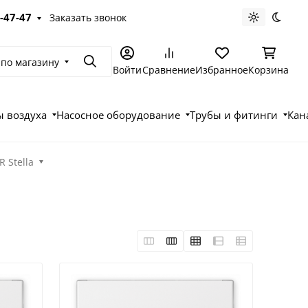
-47-47
Заказать звонок
Светлая те
Темна
 по магазину
Поиск
Войти
Сравнение
Избранное
Корзина
 воздуха
Насосное оборудование
Трубы и фитинги
Кан
R Stella