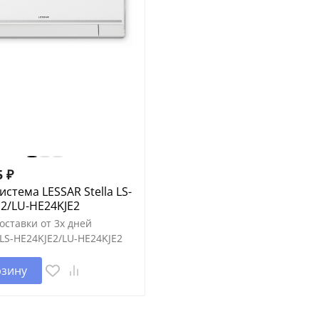
5
₽
истема LESSAR Stella LS-
2/LU-HE24KJE2
оставки от 3х дней
LS-HE24KJE2/LU-HE24KJE2
рзину