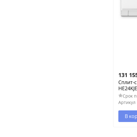
131 15
Сплит-с
HE24KJE
Срок п
Артикул
В ко