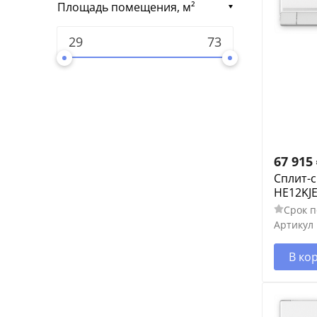
Площадь помещения, м²
67 915
Сплит-с
HE12KJE
Срок п
Артикул
В ко