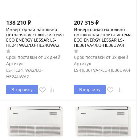
138 210
₽
207 315
₽
Инверторная напольно-
Инверторная напольно-
потолочная сплит-система
потолочная сплит-система
ECO ENERGY LESSAR LS-
ECO ENERGY LESSAR LS-
HE24TWA2/LU-HE24UWA2
HE36TVA4/LU-HE36UVA4
Срок поставки от 3х дней
Срок поставки от 3х дней
Артикул
Артикул
LS-HE24TWA2/LU-
LS-HE36TVA4/LU-HE36UVA4
HE24UWA2
В корзину
В корзину