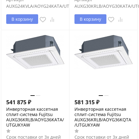
AUXG24KVLA/AOYG24KATA/UTGUFYFW
AUXG30KRLB/AOYG30KATA/U
В корзину
В корзину
541 875
₽
581 315
₽
Инверторная кассетная
Инверторная кассетная
сплит-система Fujitsu
сплит-система Fujitsu
AUXG36KRLB/AOYG36KATA/
AUXG36KRLB/AOYG36KQTA
UTGUKYAW
/UTGUKYAW
Срок поставки от 3х дней
Срок поставки от 3х дней