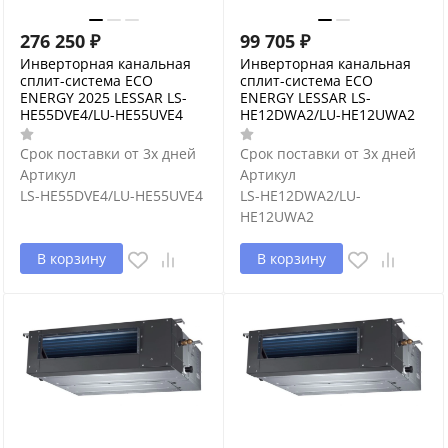
276 250
₽
99 705
₽
Инверторная канальная
Инверторная канальная
сплит-система ECO
сплит-система ECO
ENERGY 2025 LESSAR LS-
ENERGY LESSAR LS-
HE55DVE4/LU-HE55UVE4
HE12DWA2/LU-HE12UWA2
Срок поставки от 3х дней
Срок поставки от 3х дней
Артикул
Артикул
LS-HE55DVE4/LU-HE55UVE4
LS-HE12DWA2/LU-
HE12UWA2
В корзину
В корзину