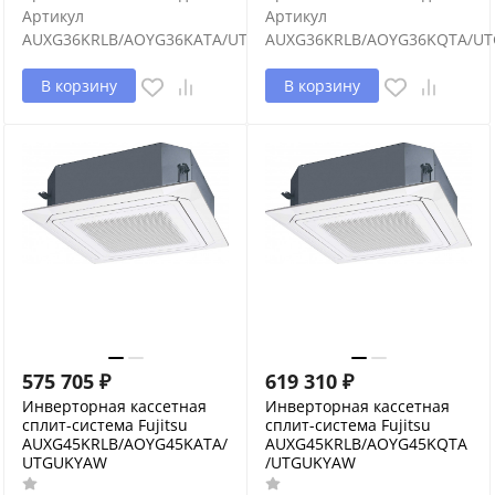
Артикул
Артикул
AUXG36KRLB/AOYG36KATA/UTGUKYAW
AUXG36KRLB/AOYG36KQTA/U
В корзину
В корзину
575 705
₽
619 310
₽
Инверторная кассетная
Инверторная кассетная
сплит-система Fujitsu
сплит-система Fujitsu
AUXG45KRLB/AOYG45KATA/
AUXG45KRLB/AOYG45KQTA
UTGUKYAW
/UTGUKYAW