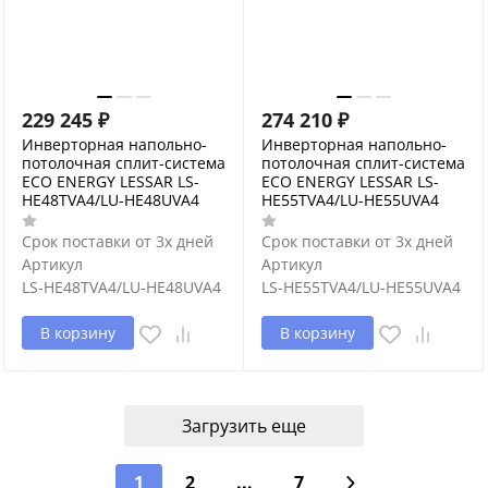
229 245
₽
274 210
₽
Инверторная напольно-
Инверторная напольно-
потолочная сплит-система
потолочная сплит-система
ECO ENERGY LESSAR LS-
ECO ENERGY LESSAR LS-
HE48TVA4/LU-HE48UVA4
HE55TVA4/LU-HE55UVA4
Срок поставки от 3х дней
Срок поставки от 3х дней
Артикул
Артикул
LS-HE48TVA4/LU-HE48UVA4
LS-HE55TVA4/LU-HE55UVA4
В корзину
В корзину
Загрузить еще
1
2
...
7