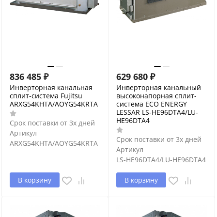
836 485
₽
629 680
₽
Инверторная канальная
Инверторная канальный
сплит-система Fujitsu
высоконапорная сплит-
ARXG54KHTA/AOYG54KRTA
система ECO ENERGY
LESSAR LS-HE96DTA4/LU-
HE96DTA4
Срок поставки от 3х дней
Артикул
Срок поставки от 3х дней
ARXG54KHTA/AOYG54KRTA
Артикул
LS-HE96DTA4/LU-HE96DTA4
В корзину
В корзину