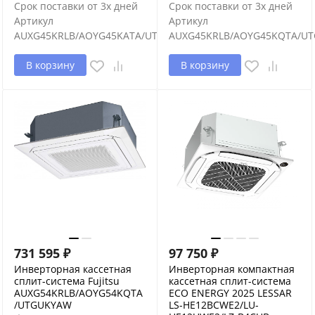
Срок поставки от 3х дней
Срок поставки от 3х дней
Артикул
Артикул
AUXG45KRLB/AOYG45KATA/UTGUKYAW
AUXG45KRLB/AOYG45KQTA/U
В корзину
В корзину
731 595
₽
97 750
₽
Инверторная кассетная
Инверторная компактная
сплит-система Fujitsu
кассетная сплит-система
AUXG54KRLB/AOYG54KQTA
ECO ENERGY 2025 LESSAR
/UTGUKYAW
LS-HE12BCWE2/LU-