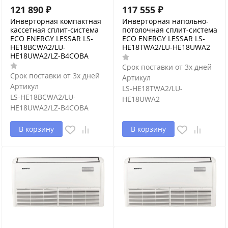
121 890
₽
117 555
₽
Инверторная компактная
Инверторная напольно-
кассетная сплит-система
потолочная сплит-система
ECO ENERGY LESSAR LS-
ECO ENERGY LESSAR LS-
HE18BCWA2/LU-
HE18TWA2/LU-HE18UWA2
HE18UWA2/LZ-B4COBA
Срок поставки от 3х дней
Срок поставки от 3х дней
Артикул
Артикул
LS-HE18TWA2/LU-
LS-HE18BCWA2/LU-
HE18UWA2
HE18UWA2/LZ-B4COBA
В корзину
В корзину