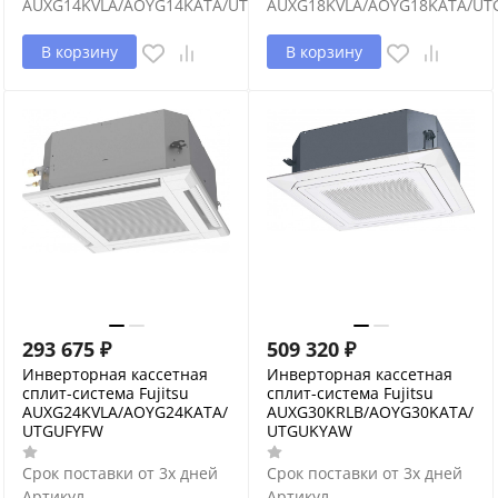
AUXG14KVLA/AOYG14KATA/UTGUFYFW
AUXG18KVLA/AOYG18KATA/UT
В корзину
В корзину
293 675
₽
509 320
₽
Инверторная кассетная
Инверторная кассетная
сплит-система Fujitsu
сплит-система Fujitsu
AUXG24KVLA/AOYG24KATA/
AUXG30KRLB/AOYG30KATA/
UTGUFYFW
UTGUKYAW
Срок поставки от 3х дней
Срок поставки от 3х дней
Артикул
Артикул