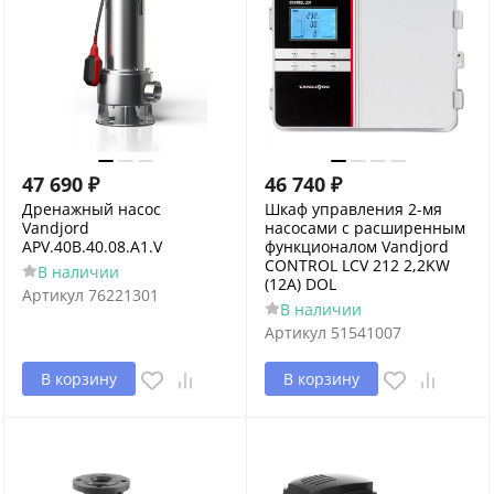
47 690
₽
46 740
₽
Дренажный насос
Шкаф управления 2-мя
Vandjord
насосами с расширенным
APV.40B.40.08.A1.V
функционалом Vandjord
CONTROL LCV 212 2,2KW
В наличии
(12А) DOL
Артикул
76221301
В наличии
Артикул
51541007
В корзину
В корзину