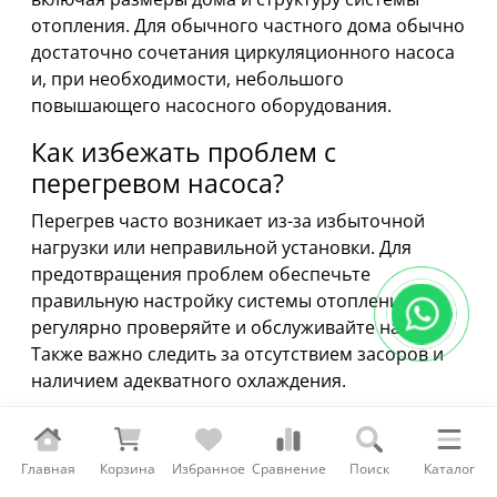
отопления. Для обычного частного дома обычно
достаточно сочетания циркуляционного насоса
и, при необходимости, небольшого
повышающего насосного оборудования.
Как избежать проблем с
перегревом насоса?
Перегрев часто возникает из-за избыточной
нагрузки или неправильной установки. Для
предотвращения проблем обеспечьте
правильную настройку системы отопления,
регулярно проверяйте и обслуживайте насос.
Также важно следить за отсутствием засоров и
наличием адекватного охлаждения.
Как долго может прослужить
насос?
Главная
Корзина
Избранное
Сравнение
Поиск
Каталог
Срок службы насоса зависит от качества