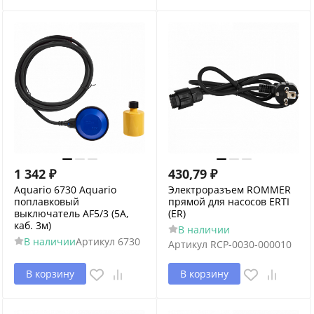
1 342
₽
430,79
₽
Aquario 6730 Aquario
Электроразъем ROMMER
поплавковый
прямой для насосов ERTI
выключатель AF5/3 (5А,
(ER)
каб. 3м)
В наличии
В наличии
Артикул
6730
Артикул
RCP-0030-000010
В корзину
В корзину