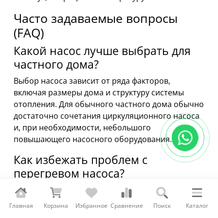
Часто задаваемые вопросы
(FAQ)
Какой насос лучше выбрать для
частного дома?
Выбор насоса зависит от ряда факторов,
включая размеры дома и структуру системы
отопления. Для обычного частного дома обычно
достаточно сочетания циркуляционного насоса
и, при необходимости, небольшого
повышающего насосного оборудования.
Как избежать проблем с
перегревом насоса?
Перегрев часто возникает из-за избыточной
нагрузки или неправильной установки. Для
Главная
Корзина
Избранное
Сравнение
Поиск
Каталог
предотвращения проблем обеспечьте