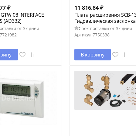
,77
₽
11 816,84
₽
 GTW 08 INTERFACE
Плата расширения SCB-13
 (AD332)
Гидравлическая заслонка
оставки от 3х дней
Срок поставки от 3х дней
7721982
Артикул
7750338
рзину
В корзину