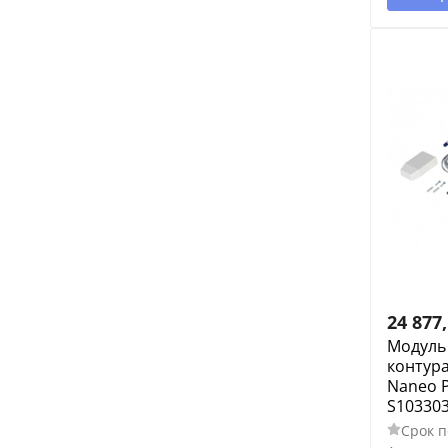
24 877
Модуль 
контура
Naneo P
S10330
Срок п