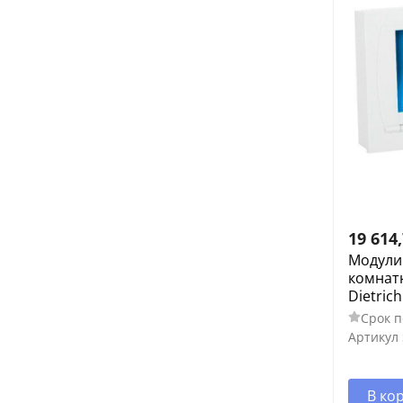
19 614
Модули
комнат
Dietric
Срок п
Артикул
В ко