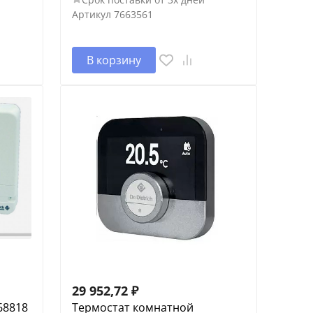
Артикул
7663561
В корзину
29 952,72
₽
68818
Термостат комнатной