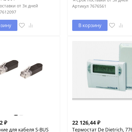
оставки от 3х дней
Артикул
7676561
7612097
рзину
В корзину
42
₽
22 126,44
₽
ие для кабеля S-BUS
Термостат De Dietrich, 77