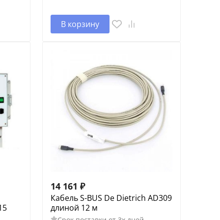
В корзину
14 161
₽
Кабель S-BUS De Dietrich AD309
15
длиной 12 м
Срок поставки от 3х дней