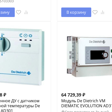
S103303
рзину
В корзину
48
₽
64 729,39
₽
нное ДУ с датчиком
Модуль De Dietrich VM
ной температуры De
DIEMATIC EVOLUTION AD3
h AD301
Срок поставки от 3х дней