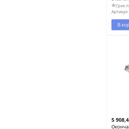
Срок п
Артикул
В ко
5 908,
Окончан