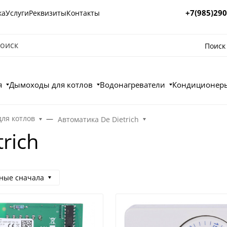
+7(985)290
ка
Услуги
Реквизиты
Контакты
Поиск
я
Дымоходы для котлов
Водонагреватели
Кондиционеры
для котлов
Автоматика De Dietrich
rich
ные сначала