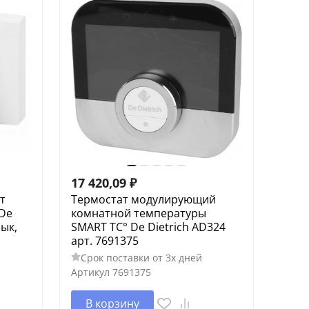
17 420,09
₽
т
Термостат модулирующий
De
комнатной температуры
зык,
SMART TC° De Dietrich AD324
арт. 7691375
Срок поставки от 3х дней
Артикул
7691375
В корзину