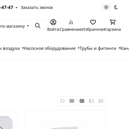
-47-47
Заказать звонок
Светлая те
Темна
 по магазину
Поиск
Войти
Сравнение
Избранное
Корзина
 воздуха
Насосное оборудование
Трубы и фитинги
Кан