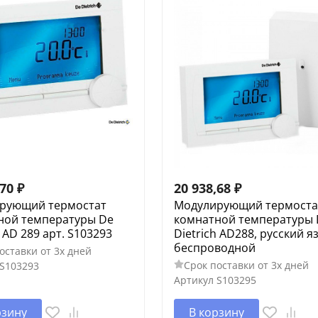
,70
₽
20 938,68
₽
рующий термостат
Модулирующий термоста
ной температуры De
комнатной температуры 
h AD 289 арт. S103293
Dietrich AD288, русский я
беспроводной
оставки от 3х дней
Срок поставки от 3х дней
S103293
Артикул
S103295
рзину
В корзину