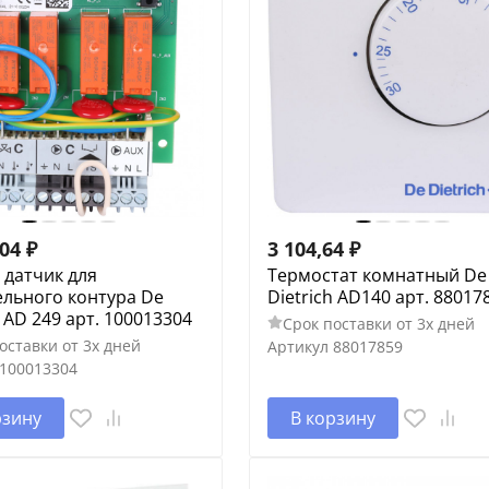
,04
₽
3 104,64
₽
 датчик для
Термостат комнатный De
ельного контура De
Dietrich AD140 арт. 88017
h AD 249 арт. 100013304
Срок поставки от 3х дней
оставки от 3х дней
Артикул
88017859
100013304
рзину
В корзину