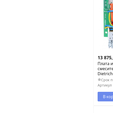
13 875
Плата и
смесит
Dietric
Срок п
Артикул
В ко