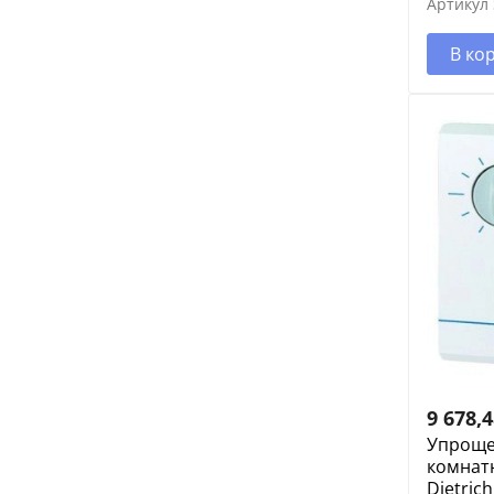
Артикул
В ко
9 678,
Упроще
комнат
Dietric