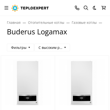
Темная
Главная
Отопительные котлы
Газовые котлы
Газ
Buderus Logamax
Фильтры
С высоким рейтингом