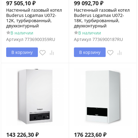
97 505,10
₽
99 092,70
₽
Настенный газовый котел
Настенный газовый котел
Buderus Logamax U072-
Buderus Logamax U072-
12K, турбированный,
18K, турбированный,
двухконтурный
двухконтурный
В наличии
В наличии
Артикул
7736900359RU
Артикул
7736900187RU
В корзину
В корзину
143 226,30
₽
176 223,60
₽