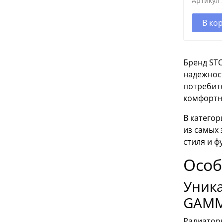
Артикул
В ко
Бренд ST
надежнос
потребит
комфортн
В катего
из самых
стиля и ф
Особ
Уника
GAM
Радиатор