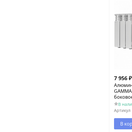
7 956
₽
Алюмин
GAMMA 3
боково
В нал
Артикул
В ко