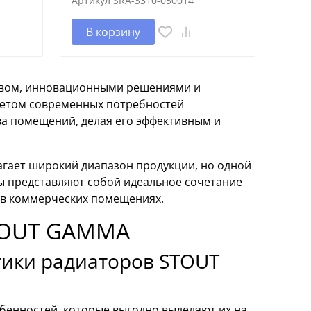
Артикул
SRA-3310-050014
В корзину
ством, инновационными решениями и
учетом современных потребностей
ва помещений, делая его эффективным и
гает широкий диапазон продукции, но одной
ы представляют собой идеальное сочетание
и в коммерческих помещениях.
TOUT GAMMA
тики радиаторов STOUT
енностей, которые выгодно выделяют их на