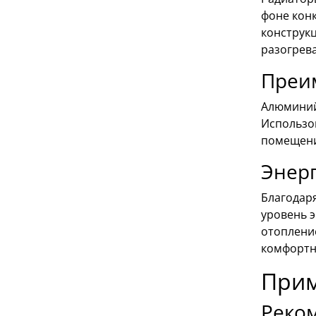
фоне кон
конструк
разогрев
Преи
Алюминий
Использо
помещени
Энерг
Благодар
уровень 
отоплени
комфортн
Прим
Реко