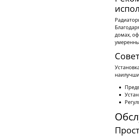
испо
Радиатор
Благодаря
домах, оф
умеренны
Совет
Установк
наилучши
Предв
Устан
Регул
Обсл
Прос