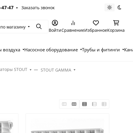
-47-47
Заказать звонок
Светлая те
Темна
 по магазину
Поиск
Войти
Сравнение
Избранное
Корзина
 воздуха
Насосное оборудование
Трубы и фитинги
Кан
аторы STOUT
STOUT GAMMA