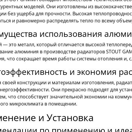
курентных моделей. Они изготовлены из высококачестве
ции без ущерба для прочности. Высокая теплопроводно
аться и равномерно распределять тепло по всему объе
мущества использования алюми
 — это металл, который отличается высокой теплоперед
вание алюминия в производстве радиаторов STOUT GAM
я, что сокращает время работы системы отопления и, с
оэффективность и экономия ра
я своей конструкции и материалам изготовления, рад
энергоэффективности. Они прекрасно подходят для уста
ем, что способствует значительной экономии на комму
ого микроклимата в помещении.
енение и Установка
мендации по применению и идеа