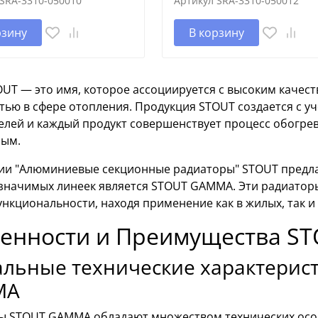
SRA-3310-050010
Артикул
SRA-3310-050012
рзину
В корзину
OUT — это имя, которое ассоциируется с высоким каче
тью в сфере отопления. Продукция STOUT создается с 
елей и каждый продукт совершенствует процесс обогре
ым.
рии "Алюминиевые секционные радиаторы" STOUT предла
 значимых линеек является STOUT GAMMA. Эти радиатор
ункциональности, находя применение как в жилых, так 
енности и Преимущества S
льные технические характерис
MA
ы STOUT GAMMA обладают множеством технических особ