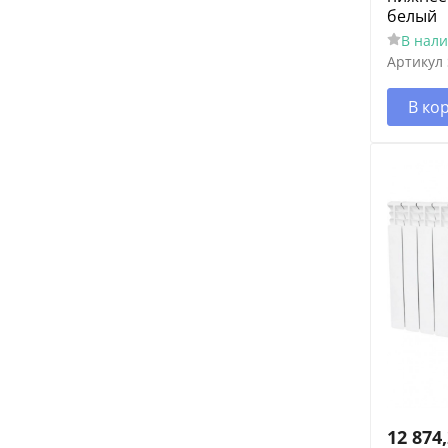
белый
В нал
Артикул
В ко
12 874