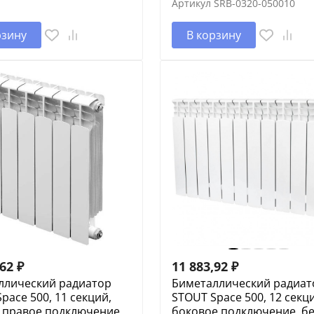
Артикул
SRB-0320-050010
рзину
В корзину
,62
₽
11 883,92
₽
ллический радиатор
Биметаллический радиат
pace 500, 11 секций,
STOUT Space 500, 12 секц
 правое подключение,
боковое подключение, б