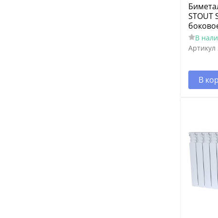
Бимета
STOUT S
боково
В нал
Артикул
В ко