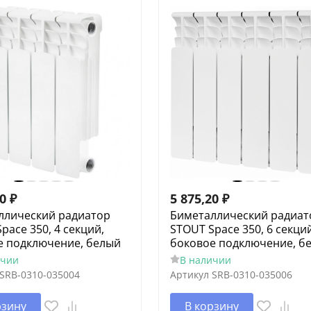
80
₽
5 875,20
₽
ллический радиатор
Биметаллический радиат
pace 350, 4 секций,
STOUT Space 350, 6 секций
е подключение, белый
боковое подключение, б
ичии
В наличии
SRB-0310-035004
Артикул
SRB-0310-035006
рзину
В корзину