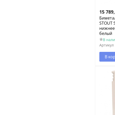
15 789
Бимета
STOUT S
нижнее
белый
В нал
Артикул
В ко