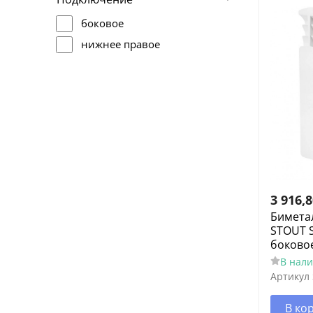
боковое
нижнее правое
3 916,
Бимета
STOUT S
боково
В нал
Артикул
В ко