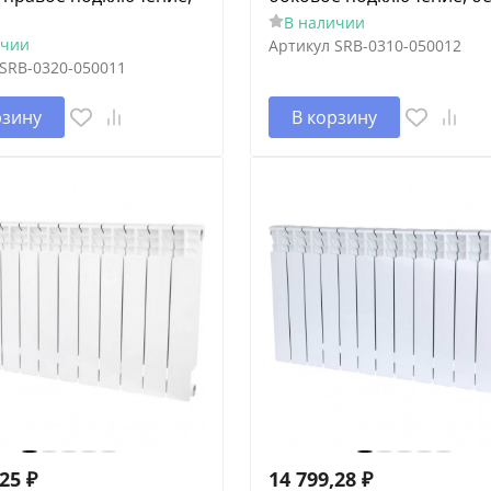
В наличии
ичии
Артикул
SRB-0310-050012
SRB-0320-050011
рзину
В корзину
,25
₽
14 799,28
₽