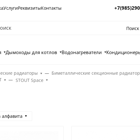
+7(985)290
ка
Услуги
Реквизиты
Контакты
Поиск
я
Дымоходы для котлов
Водонагреватели
Кондиционеры
еские радиаторы
Биметаллические секционные радиато
T
STOUT Space
а алфавита