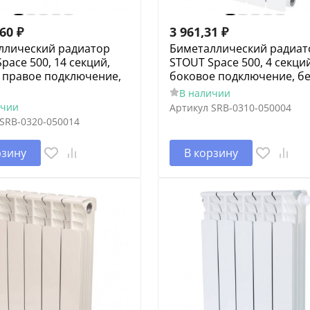
,60
₽
3 961,31
₽
ллический радиатор
Биметаллический радиат
pace 500, 14 секций,
STOUT Space 500, 4 секций
 правое подключение,
боковое подключение, б
В наличии
ичии
Артикул
SRB-0310-050004
SRB-0320-050014
рзину
В корзину