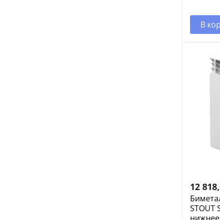
В ко
12 818
Бимета
STOUT S
нижнее