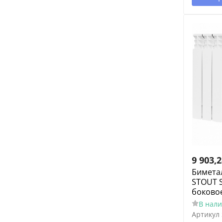
9 903,
Бимета
STOUT S
боково
В нал
Артикул