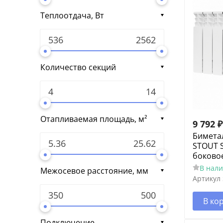
Теплоотдача, Вт
Количество секций
Отапливаемая площадь, м²
9 792
₽
Бимета
STOUT S
боково
В нал
Межосевое расстояние, мм
Артикул
В ко
Подключение