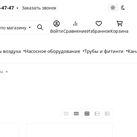
-47-47
Заказать звонок
Светлая те
Темна
 по магазину
Поиск
Войти
Сравнение
Избранное
Корзина
 воздуха
Насосное оборудование
Трубы и фитинги
Кан
ры