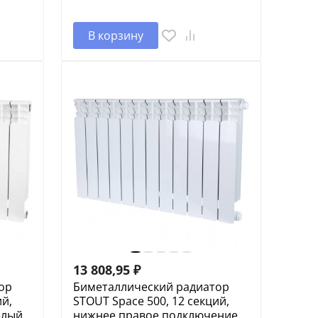
В корзину
13 808,95
₽
ор
Биметаллический радиатор
ий,
STOUT Space 500, 12 секций,
елый
нижнее правое подключение,