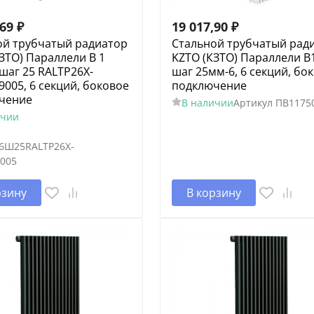
,69
₽
19 017,90
₽
ой трубчатый радиатор
Стальной трубчатый рад
ЗТО) Параллели В 1
KZTO (КЗТО) Параллели В
 шаг 25 RALTP26X-
шаг 25мм-6, 6 секций, бо
005, 6 секций, боковое
подключение
чение
В наличии
Артикул
ПВ1175
ичии
6Ш25RALTP26X-
005
рзину
В корзину