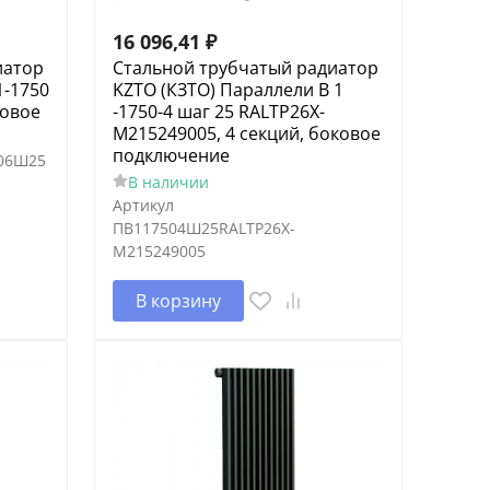
16 096,41
₽
иатор
Стальной трубчатый радиатор
1-1750
KZTO (КЗТО) Параллели В 1
ковое
-1750-4 шаг 25 RALTP26X-
M215249005, 4 секций, боковое
подключение
06Ш25
В наличии
Артикул
ПВ117504Ш25RALTP26X-
M215249005
В корзину