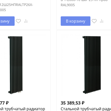
12Ш25НПRALTP26X-
RAL9005
005
рзину
В корзину
,77
₽
35 389,53
₽
ой трубчатый радиатор
Стальной трубчатый рад