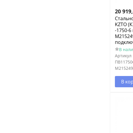
20 919
Стальн
KZTO (К
-1750-6
M215249
подклю
В нал
Артикул
ПВ11750
M215249
В ко