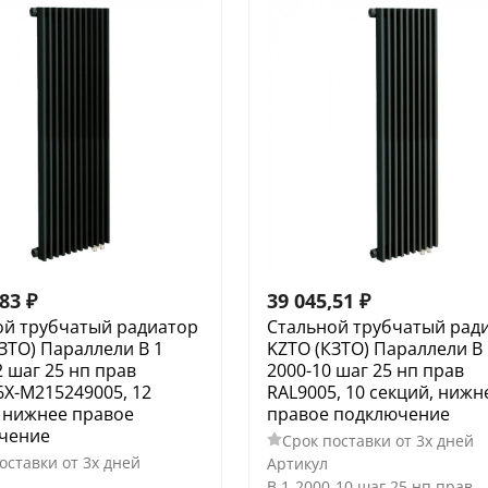
,83
₽
39 045,51
₽
ой трубчатый радиатор
Стальной трубчатый рад
ЗТО) Параллели В 1
KZTO (КЗТО) Параллели В 
2 шаг 25 нп прав
2000-10 шаг 25 нп прав
X-M215249005, 12
RAL9005, 10 секций, нижн
, нижнее правое
правое подключение
чение
Срок поставки от 3х дней
оставки от 3х дней
Артикул
В 1-2000-10 шаг 25 нп прав