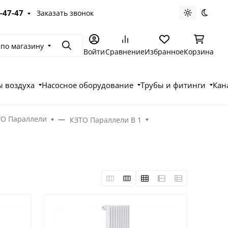
-47-47
Заказать звонок
Светлая те
Темна
 по магазину
Поиск
Войти
Сравнение
Избранное
Корзина
 воздуха
Насосное оборудование
Трубы и фитинги
Кан
ТО Параллели
КЗТО Параллели В 1