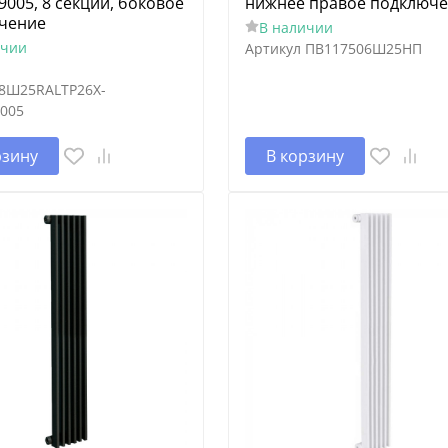
005, 8 секций, боковое
нижнее правое подключ
чение
В наличии
ичии
Артикул
ПВ117506Ш25НП
8Ш25RALTP26X-
005
рзину
В корзину