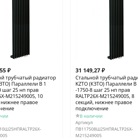
,55
₽
31 149,27
₽
ой трубчатый радиатор
Стальной трубчатый рад
ЗТО) Параллели В 1
KZTO (КЗТО) Параллели В 
0 шаг 25 нп прав
-1750-8 шаг 25 нп прав
X-M215249005, 10
RALTP26X-M215249005, 8
, нижнее правое
секций, нижнее правое
чение
подключение
ичии
В наличии
Артикул
10Ш25НПRALTP26X-
ПВ117508Ш25НПRALTP26X-
005
M215249005