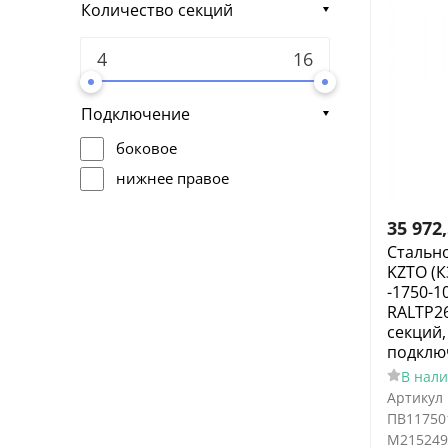
Количество секций
Подключение
боковое
нижнее правое
35 972
Стальн
KZTO (К
-1750-1
RALTP26
секций
подклю
В нал
Артикул
ПВ11750
M215249