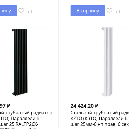
рзину
В корзину
,97
₽
24 424,20
₽
ой трубчатый радиатор
Стальной трубчатый рад
ЗТО) Параллели В 1
KZTO (КЗТО) Параллели В
 шаг 25 RALTP26X-
шаг 25мм-6 нп прав, 6 се