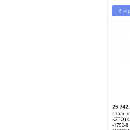
В ко
25 742
Стальн
KZTO (К
-1750-8