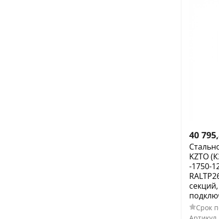
40 795
Стальн
KZTO (К
-1750-1
RALTP26
секций
подклю
Срок п
Артикул