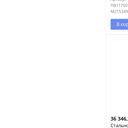
ПВ11750
M215249
В ко
36 346
Стальн