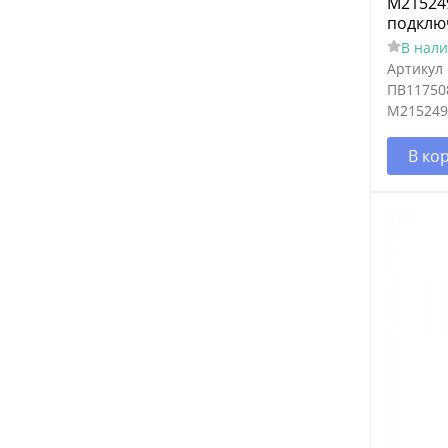
M215249
подклю
В нал
Артикул
ПВ11750
M215249
В ко