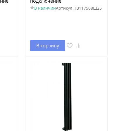
ение
подключение
В наличии
Артикул
ПВ117508Ш25
В корзину