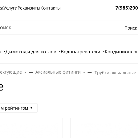
+7(985)290
ка
Услуги
Реквизиты
Контакты
Поиск
я
Дымоходы для котлов
Водонагреватели
Кондиционеры
лектующие
Аксиальные фитинги
Трубки аксиальные
е
им рейтингом