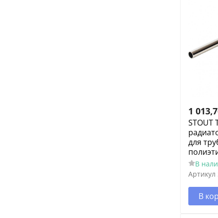
1 013,
STOUT Т
радиато
для тру
полиэт
В нал
Артикул
В ко