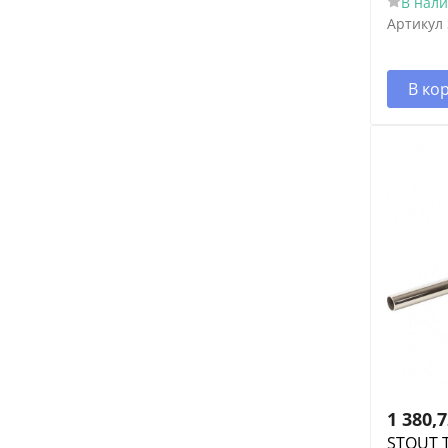
В нал
Артикул
В ко
1 380,
STOUT Т