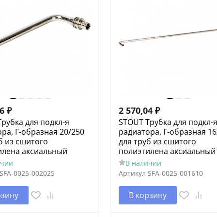
76
₽
2 570,04
₽
рубка для подкл-я
STOUT Трубка для подкл-
ра, Г-образная 20/250
радиатора, Г-образная 16
б из сшитого
для труб из сшитого
илена аксиальный
полиэтилена аксиальный
ичии
В наличии
SFA-0025-002025
Артикул
SFA-0025-001610
рзину
В корзину