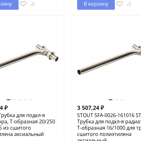
рзину
В корзину
54
₽
3 507,24
₽
рубка для подкл-я
STOUT SFA-0026-161016 S
ра, Т-образная 20/250
Трубка для подкл-я радиа
б из сшитого
Т-образная 16/1000 для т
илена аксиальный
сшитого полиэтилена
аксиальный