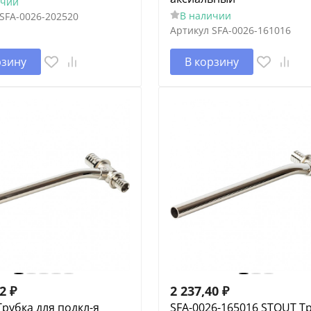
ичии
В наличии
SFA-0026-202520
Артикул
SFA-0026-161016
рзину
В корзину
72
₽
2 237,40
₽
рубка для подкл-я
SFA-0026-165016 STOUT Т