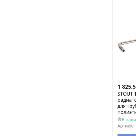
1 825,
STOUT Т
радиато
для тру
полиэт
В нал
Артикул