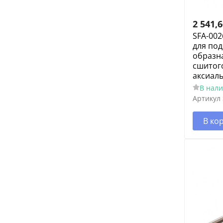
2 541,
SFA-002
для под
образна
сшитог
аксиал
В нал
Артикул
В ко