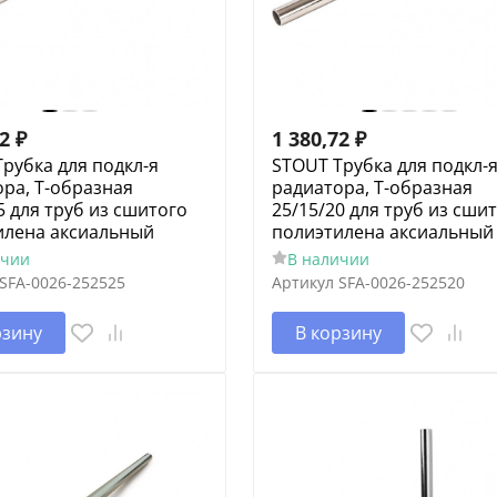
02
₽
1 380,72
₽
рубка для подкл-я
STOUT Трубка для подкл-
ра, Т-образная
радиатора, Т-образная
5 для труб из сшитого
25/15/20 для труб из сши
илена аксиальный
полиэтилена аксиальный
ичии
В наличии
SFA-0026-252525
Артикул
SFA-0026-252520
рзину
В корзину