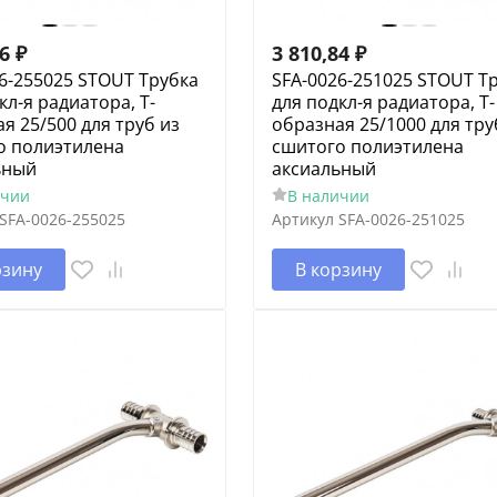
66
₽
3 810,84
₽
6-255025 STOUT Трубка
SFA-0026-251025 STOUT Т
кл-я радиатора, Т-
для подкл-я радиатора, Т-
я 25/500 для труб из
образная 25/1000 для тру
о полиэтилена
сшитого полиэтилена
ьный
аксиальный
ичии
В наличии
SFA-0026-255025
Артикул
SFA-0026-251025
рзину
В корзину