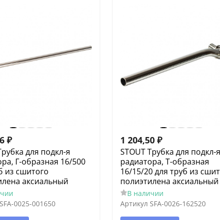
56
₽
1 204,50
₽
рубка для подкл-я
STOUT Трубка для подкл-
ра, Г-образная 16/500
радиатора, Т-образная
б из сшитого
16/15/20 для труб из сши
илена аксиальный
полиэтилена аксиальный
ичии
В наличии
SFA-0025-001650
Артикул
SFA-0026-162520