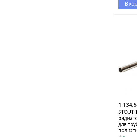
В ко
1 134,
STOUT Т
радиато
для тру
полиэт