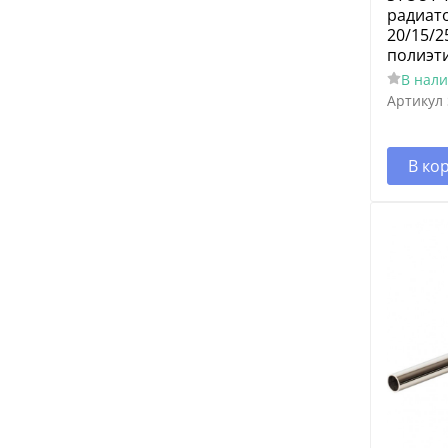
радиато
20/15/2
полиэт
В нал
Артикул
В ко