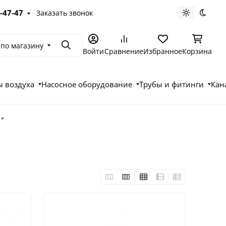
-47-47
Заказать звонок
Светлая те
Темна
 по магазину
Поиск
Войти
Сравнение
Избранное
Корзина
 воздуха
Насосное оборудование
Трубы и фитинги
Кан