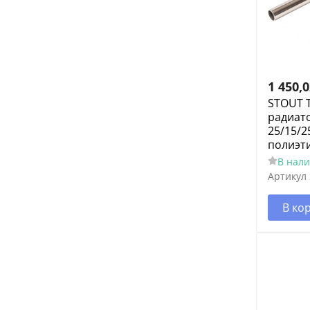
1 450,
STOUT Т
радиато
25/15/2
полиэт
В нал
Артикул
В ко