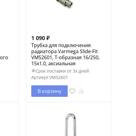
1 090
₽
я
Трубка для подключения
радиатора Varmega Slide-Fit
того
VM52601, Т-образная 16/250,
15х1.0, аксиальная
Срок поставки от 3х дней
Артикул
VM52601
В корзину