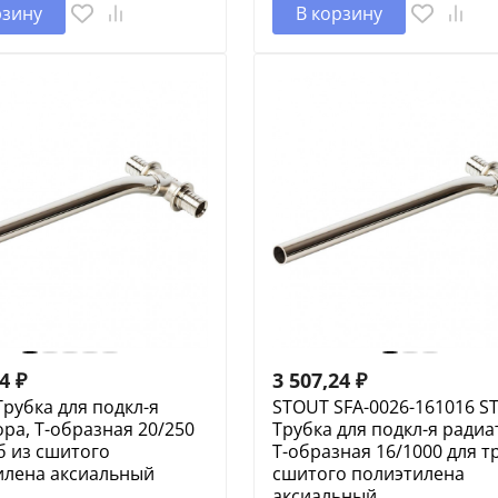
рзину
В корзину
54
₽
3 507,24
₽
рубка для подкл-я
STOUT SFA-0026-161016 S
ра, Т-образная 20/250
Трубка для подкл-я радиа
б из сшитого
Т-образная 16/1000 для т
илена аксиальный
сшитого полиэтилена
аксиальный