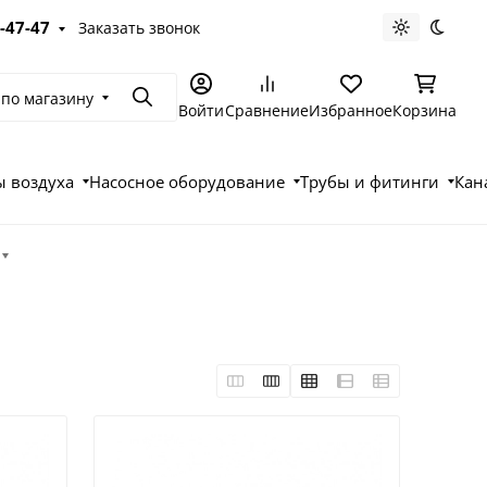
-47-47
Заказать звонок
Светлая те
Темна
 по магазину
Поиск
Войти
Сравнение
Избранное
Корзина
 воздуха
Насосное оборудование
Трубы и фитинги
Кан