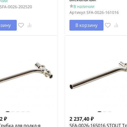
ичии
В наличии
SFA-0026-202520
Артикул
SFA-0026-161016
рзину
В корзину
72
₽
2 237,40
₽
рубка для подкл-я
SFA-0026-165016 STOUT Т