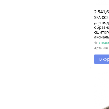
2 541,
SFA-002
для под
образна
сшитог
аксиал
В нал
Артикул
В ко