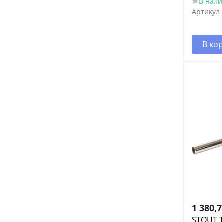
В нал
Артикул
В ко
1 380,
STOUT Т