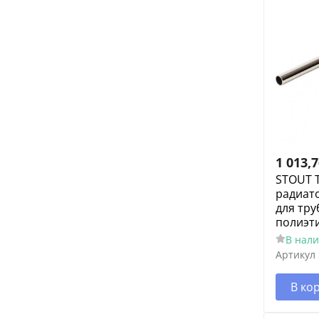
1 013,
STOUT Т
радиато
для тру
полиэт
В нал
Артикул
В ко