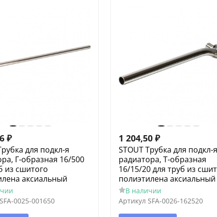
56
₽
1 204,50
₽
рубка для подкл-я
STOUT Трубка для подкл-
ра, Г-образная 16/500
радиатора, Т-образная
б из сшитого
16/15/20 для труб из сши
илена аксиальный
полиэтилена аксиальный
ичии
В наличии
SFA-0025-001650
Артикул
SFA-0026-162520