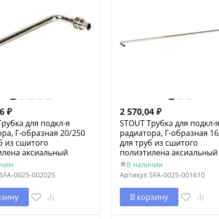
76
₽
2 570,04
₽
рубка для подкл-я
STOUT Трубка для подкл-
ра, Г-образная 20/250
радиатора, Г-образная 16
б из сшитого
для труб из сшитого
илена аксиальный
полиэтилена аксиальный
ичии
В наличии
SFA-0025-002025
Артикул
SFA-0025-001610
рзину
В корзину