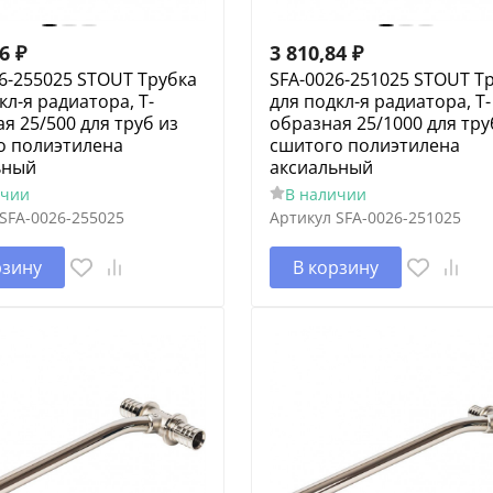
66
₽
3 810,84
₽
6-255025 STOUT Трубка
SFA-0026-251025 STOUT Т
кл-я радиатора, Т-
для подкл-я радиатора, Т-
я 25/500 для труб из
образная 25/1000 для тру
о полиэтилена
сшитого полиэтилена
ьный
аксиальный
ичии
В наличии
SFA-0026-255025
Артикул
SFA-0026-251025
рзину
В корзину