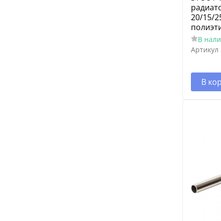
радиато
20/15/2
полиэт
В нал
Артикул
В ко