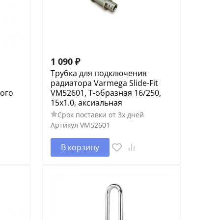
1 090
₽
я
Трубка для подключения
радиатора Varmega Slide-Fit
того
VM52601, Т-образная 16/250,
15х1.0, аксиальная
Срок поставки от 3х дней
Артикул
VM52601
В корзину