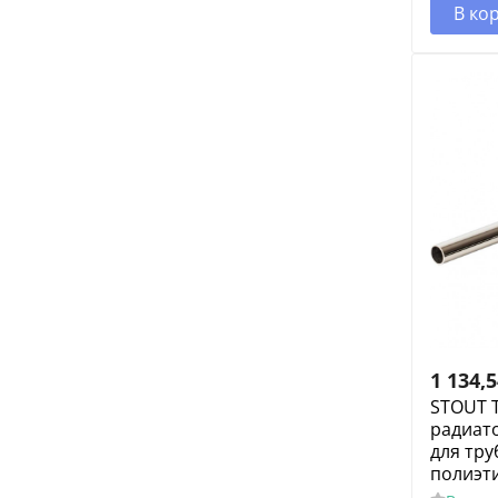
В ко
1 134,
STOUT Т
радиато
для тру
полиэт