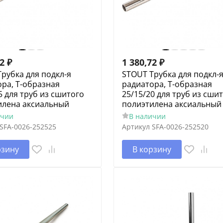
02
₽
1 380,72
₽
рубка для подкл-я
STOUT Трубка для подкл-
ра, Т-образная
радиатора, Т-образная
5 для труб из сшитого
25/15/20 для труб из сши
илена аксиальный
полиэтилена аксиальный
ичии
В наличии
SFA-0026-252525
Артикул
SFA-0026-252520
рзину
В корзину