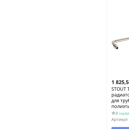
1 825,
STOUT Т
радиато
для тру
полиэт
В нал
Артикул