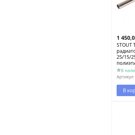
1 450,
STOUT Т
радиато
25/15/2
полиэт
В нал
Артикул
В ко