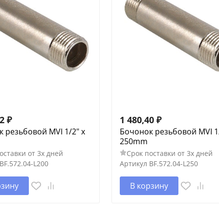
42
₽
1 480,40
₽
 резьбовой MVI 1/2" x
Бочонок резьбовой MVI 1/
250mm
оставки от 3х дней
Срок поставки от 3х дней
BF.572.04-L200
Артикул
BF.572.04-L250
рзину
В корзину