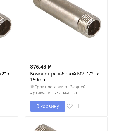
876,48
₽
2" x
Бочонок резьбовой MVI 1/2" x
150mm
Срок поставки от 3х дней
Артикул
BF.572.04-L150
В корзину