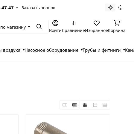
-47-47
Заказать звонок
Светлая те
Темна
 по магазину
Поиск
Войти
Сравнение
Избранное
Корзина
 воздуха
Насосное оборудование
Трубы и фитинги
Кан