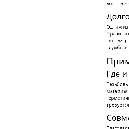
долговечн
Долго
Одним из
Правильн
систем, р
службы вс
Прим
Где и
Резьбовы
материала
герметичн
требуетс
Совме
Благодар