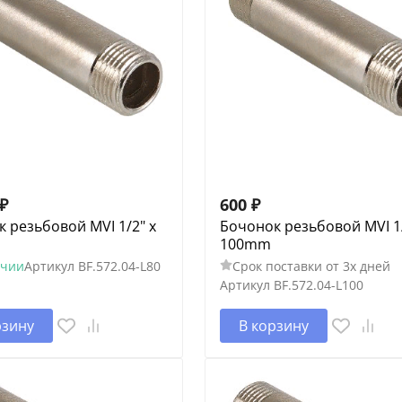
₽
600
₽
 резьбовой MVI 1/2" x
Бочонок резьбовой MVI 1/
100mm
ичии
Артикул
BF.572.04-L80
Срок поставки от 3х дней
Артикул
BF.572.04-L100
рзину
В корзину