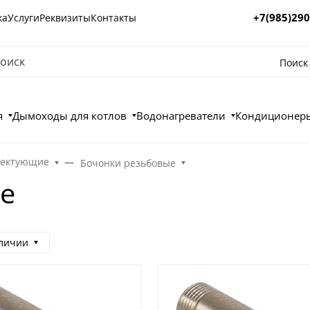
+7(985)290
ка
Услуги
Реквизиты
Контакты
Поиск
я
Дымоходы для котлов
Водонагреватели
Кондиционеры
лектующие
Бочонки резьбовые
е
аличии