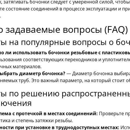
, затягивать бочонки следует с умеренной силой, чтоб
те состояние соединений в процессе эксплуатации и пр
.
о задаваемые вопросы (FAQ)
ты на популярные вопросы о бо
о ли использовать бочонки резьбовые с пластико
ьзования соответствующих переходников и уплотнител
чных материалов.
выбрать диаметр бочонка?
— Диаметр бочонка выбира
няемых труб. Это важный параметр, на который стоит о
ты по решению распространенн
лючения
лема с протечкой в местах соединений:
Проверьте пр
тика и степень затяжки резьбы.
ности при установке в труднодоступных местах:
Испо