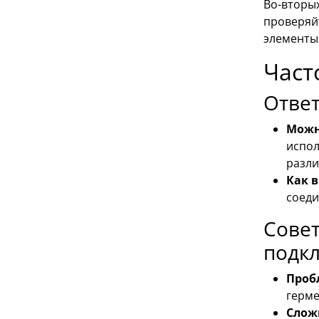
Во-вторых
проверяй
элементы
Част
Отве
Можн
испол
разли
Как 
соеди
Сове
подк
Проб
герме
Слож