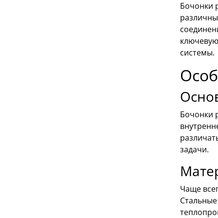
Бочонки 
различны
соединен
ключевую 
системы.
Особ
Осно
Бочонки 
внутренн
различать
задачи.
Мате
Чаще всег
Стальные
теплопро