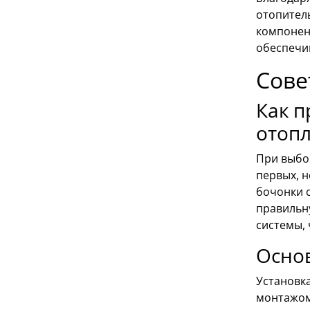
отопител
компонен
обеспечи
Сове
Как п
отоп
При выбо
первых, 
бочонки 
правильн
системы,
Осно
Установк
монтажом 