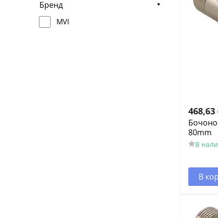
Бренд
MVI
468,63
Бочонок
80mm
В нал
В ко