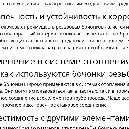
ость и устойчивость к агрессивным воздействиям сред
вечность и устойчивость к корр
 ключевых преимуществ резьбовых бочонков является их
о подобранный материал исключает возможность образ
аботающих в агрессивных средах или при высоких темпе
ей системы, снижая затраты на ремонт и обслуживание.
енение в системе отоплени
 как используются бочонки рез
е бочонки широко применяются в системах отопления д
. Они могут использоваться как в частных, так и в пр
ое соединение всех элементов трубопровода. Чаще всег
я прочное и долговечное стыковое соединение.
стимость с другими элементам
я разнообразию размеров и типов резьбы, бочонки рез