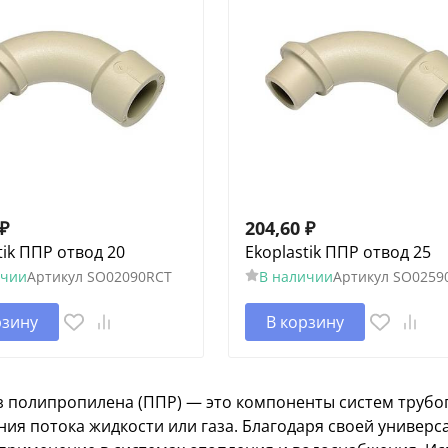
₽
204,60
₽
tik ППР отвод 20
Ekoplastik ППР отвод 25
ичии
Артикул
SO02090RCT
В наличии
Артикул
SO0259
рзину
В корзину
з полипропилена (ППР) — это компоненты систем трубо
ия потока жидкости или газа. Благодаря своей универс