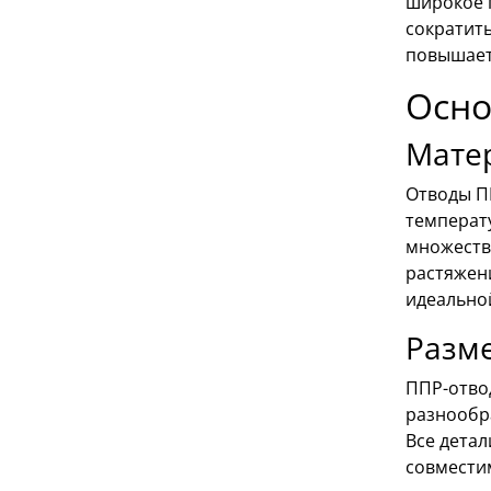
широкое 
сократить
повышает
Осно
Мате
Отводы П
температ
множество
растяжен
идеально
Разм
ППР-отво
разнообра
Все детал
совмести