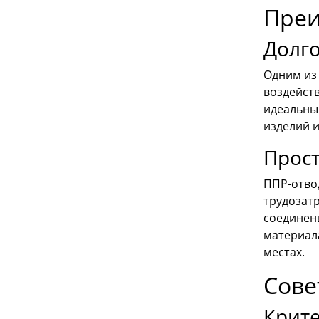
Преи
Долго
Одним из
воздейст
идеальным
изделий 
Прост
ППР-отвод
трудозатр
соединен
материала
местах.
Сове
Крит