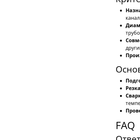
Назн
канал
Диаме
трубо
Совм
други
Прои
Осно
Подг
Резка
Свар
темпе
Пров
FAQ
Ответ