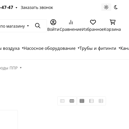
-47-47
Заказать звонок
Светлая те
Темна
 по магазину
Поиск
Войти
Сравнение
Избранное
Корзина
 воздуха
Насосное оборудование
Трубы и фитинги
Кан
воды ППР