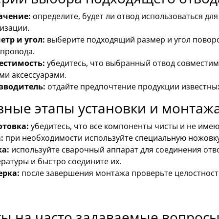
ачение:
определите, будет ли отвод использоваться для
изации.
тр и угол:
выберите подходящий размер и угол поворо
провода.
естимость:
убедитесь, что выбранный отвод совмести
ми аксессуарами.
зводитель:
отдайте предпочтение продукции известных
вные этапы установки и монтаж
отовка:
убедитесь, что все компоненты чисты и не име
:
при необходимости используйте специальную ножовку 
ка:
используйте сварочный аппарат для соединения отво
ратуры и быстро соедините их.
ерка:
после завершения монтажа проверьте целостность
ы на часто задаваемые вопросы