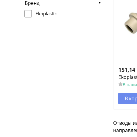
Бренд
Ekoplastik
151,14
Ekoplas
В нал
В ко
Отводы и
направлен