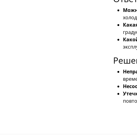
Можн
холод
Кака
граду
Како
экспл
Реше
Непр
време
Несо
Утеч
повто