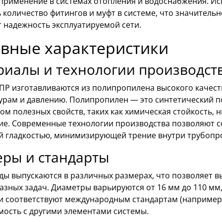
применение в системах отопления и водоснабжения. Ис
 количество фитингов и муфт в системе, что значительн
 надежность эксплуатируемой сети.
вные характеристики
риалы и технологии производст
ПР изготавливаются из полипропилена высокого качеств
урам и давлению. Полипропилен — это синтетический 
м полезных свойств, таких как химическая стойкость, 
ие. Современные технологии производства позволяют со
й гладкостью, минимизирующей трение внутри трубопр
еры и стандарты
ды выпускаются в различных размерах, что позволяет 
зных задач. Диаметры варьируются от 16 мм до 110 мм, а
и соответствуют международным стандартам (например, D
мость с другими элементами системы.