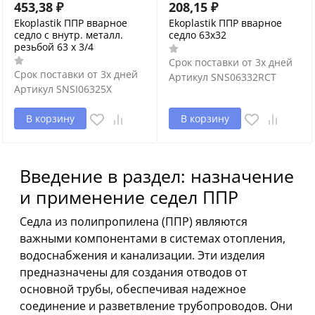
453,38
₽
208,15
₽
Ekoplastik ППР вварное
Ekoplastik ППР вварное
седло с внутр. металл.
седло 63х32
резьбой 63 х 3/4
Срок поставки от 3х дней
Срок поставки от 3х дней
Артикул
SNS06332RCT
Артикул
SNSI06325X
В корзину
В корзину
Введение в раздел: назначение
и применение седел ППР
Седла из полипропилена (ППР) являются
важными компонентами в системах отопления,
водоснабжения и канализации. Эти изделия
предназначены для создания отводов от
основной трубы, обеспечивая надежное
соединение и разветвление трубопроводов. Они