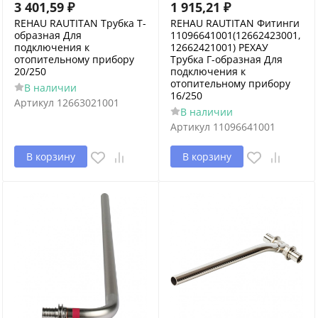
3 401,59
₽
1 915,21
₽
REHAU RAUTITAN Трубка Т-
REHAU RAUTITAN Фитинги
образная Для
11096641001(12662423001,
подключения к
12662421001) РЕХАУ
отопительному прибору
Трубка Г-образная Для
20/250
подключения к
отопительному прибору
В наличии
16/250
Артикул
12663021001
В наличии
Артикул
11096641001
В корзину
В корзину