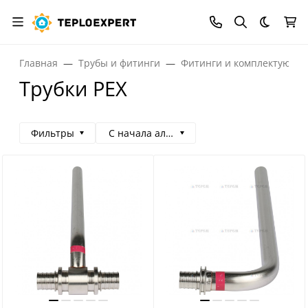
Темная
Главная
Трубы и фитинги
Фитинги и комплектующи
Трубки PEX
Фильтры
С начала алфавита