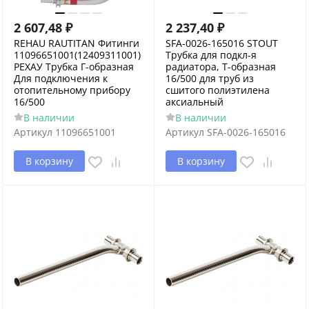
2 607,48
₽
2 237,40
₽
REHAU RAUTITAN Фитинги
SFA-0026-165016 STOUT
11096651001(12409311001)
Трубка для подкл-я
РЕХАУ Трубка Г-образная
радиатора, Т-образная
Для подключения к
16/500 для труб из
отопительному прибору
сшитого полиэтилена
16/500
аксиальный
В наличии
В наличии
Артикул
11096651001
Артикул
SFA-0026-165016
В корзину
В корзину