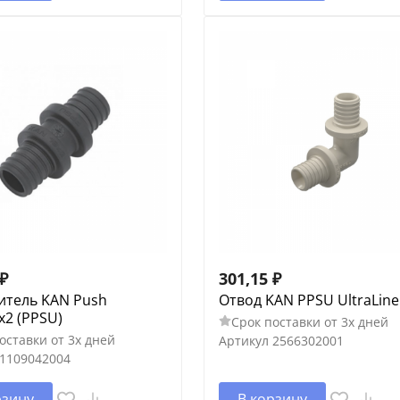
₽
301,15
₽
итель KAN Push
Отвод KAN PPSU UltraLine 
х2 (PPSU)
Срок поставки от 3х дней
оставки от 3х дней
Артикул
2566302001
1109042004
рзину
В корзину