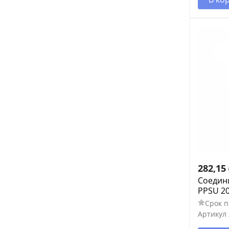
282,15
Соедини
PPSU 2
Срок п
Артикул