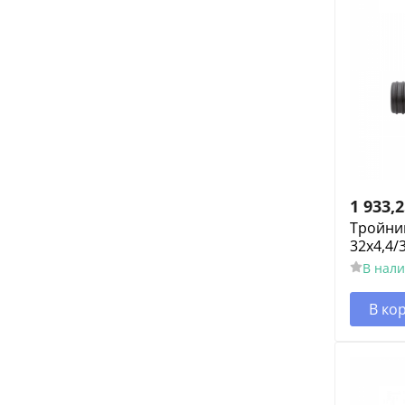
1 933,
Тройни
32х4,4/
В нал
В ко