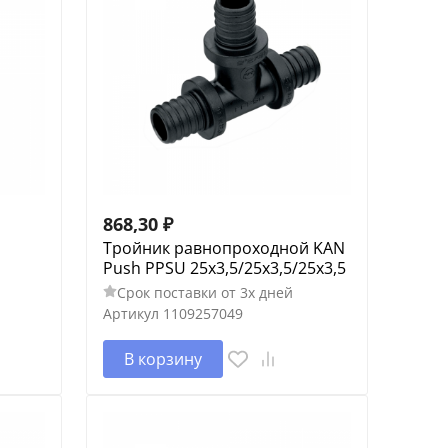
868,30
₽
Тройник равнопроходной KAN
Push PPSU 25х3,5/25х3,5/25х3,5
Срок поставки от 3х дней
Артикул
1109257049
В корзину