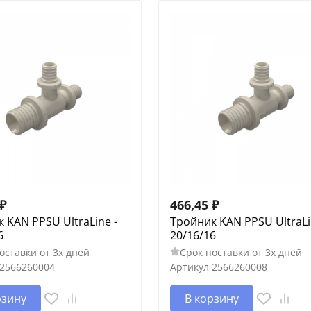
₽
466,45
₽
 KAN PPSU UltraLine -
Тройник KAN PPSU UltraLi
6
20/16/16
оставки от 3х дней
Срок поставки от 3х дней
2566260004
Артикул
2566260008
рзину
В корзину