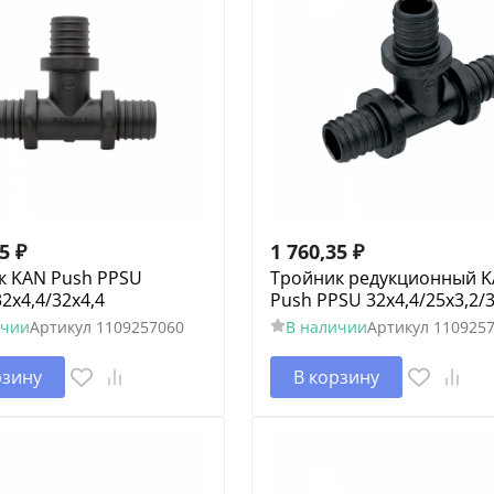
25
₽
1 760,35
₽
к KAN Push PPSU
Тройник редукционный 
32х4,4/32х4,4
Push PPSU 32х4,4/25х3,2/3
ичии
Артикул
1109257060
В наличии
Артикул
110925
рзину
В корзину