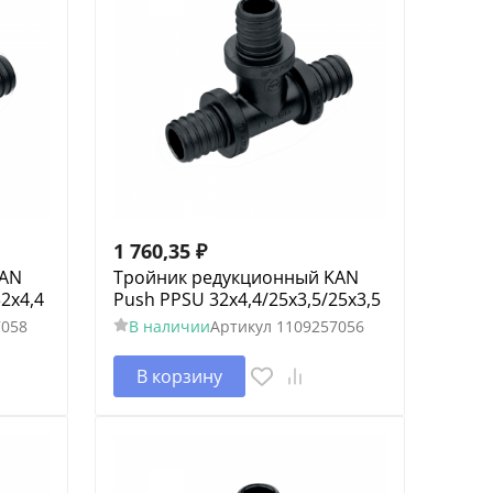
1 760,35
₽
KAN
Тройник редукционный KAN
2х4,4
Push PPSU 32х4,4/25х3,5/25х3,5
7058
В наличии
Артикул
1109257056
В корзину