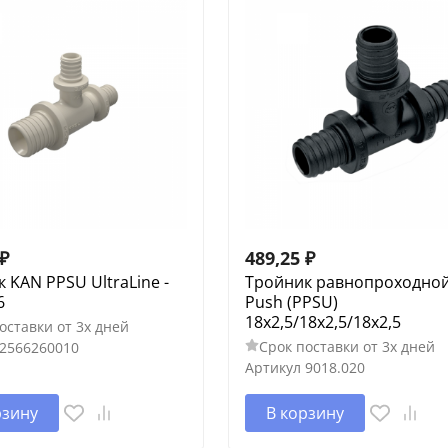
₽
489,25
₽
 KAN PPSU UltraLine -
Тройник равнопроходно
6
Push (PPSU)
18х2,5/18х2,5/18х2,5
оставки от 3х дней
Срок поставки от 3х дней
2566260010
Артикул
9018.020
рзину
В корзину