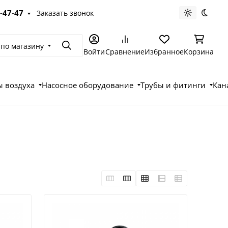
-47-47
Заказать звонок
Светлая те
Темна
 по магазину
Поиск
Войти
Сравнение
Избранное
Корзина
 воздуха
Насосное оборудование
Трубы и фитинги
Кан