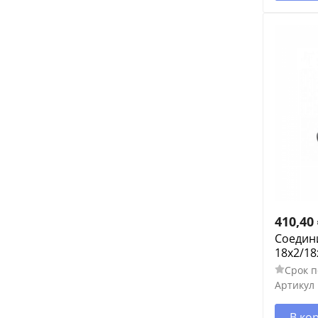
410,40
Соедин
18х2/18
Срок п
Артикул
В ко