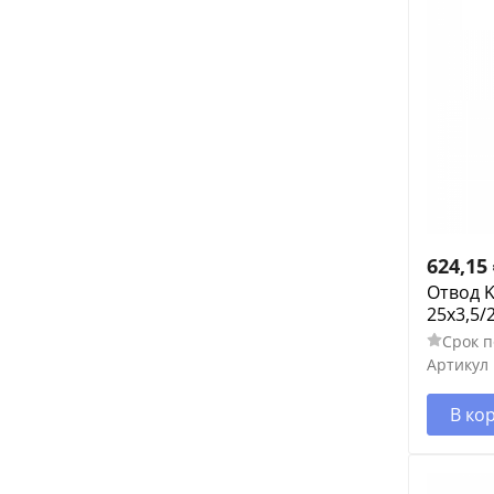
624,15
Отвод 
25х3,5/
Срок п
Артикул
В ко