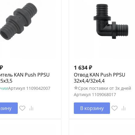
₽
1 634
₽
итель KAN Push PPSU
Отвод KAN Push PPSU
25х3,5
32х4,4/32х4,4
ичии
Артикул
1109042007
Срок поставки от 3х дней
Артикул
1109068017
рзину
В корзину