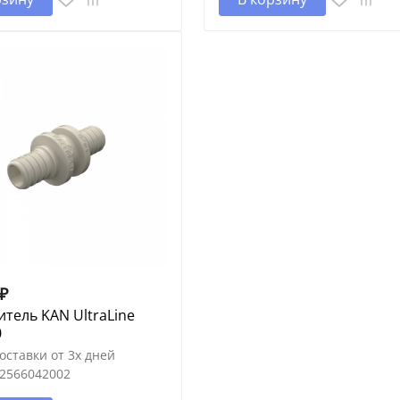
₽
тель KAN UltraLine
0
оставки от 3х дней
2566042002