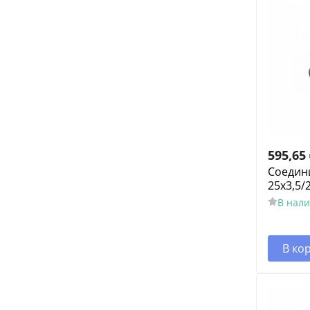
595,65
Соедин
25х3,5/
В нал
В ко