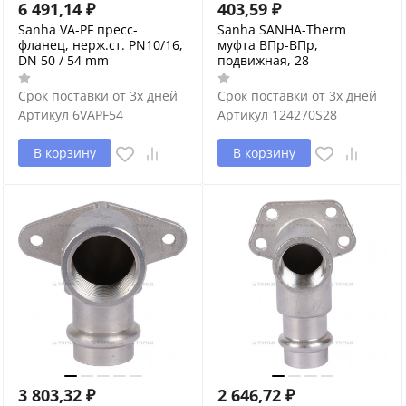
6 491,14
₽
403,59
₽
Sanha VA-PF пресс-
Sanha SANHA-Therm
фланец, нерж.ст. PN10/16,
муфта ВПр-ВПр,
DN 50 / 54 mm
подвижная, 28
Срок поставки от 3х дней
Срок поставки от 3х дней
Артикул
6VAPF54
Артикул
124270S28
В корзину
В корзину
3 803,32
₽
2 646,72
₽