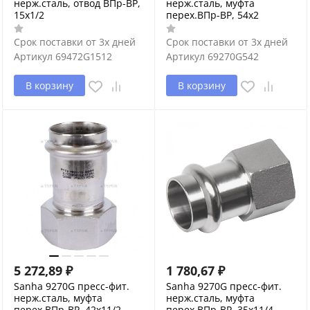
нерж.сталь, отвод ВПр-ВР,
нерж.сталь, муфта
15x1/2
перех.ВПр-ВР, 54x2
Срок поставки от 3х дней
Срок поставки от 3х дней
Артикул
69472G1512
Артикул
69270G542
В корзину
В корзину
5 272,89
₽
1 780,67
₽
Sanha 9270G пресс-фит.
Sanha 9270G пресс-фит.
нерж.сталь, муфта
нерж.сталь, муфта
перех.ВПр-ВР, 42x11/2
перех.ВПр-ВР, 35x11/4