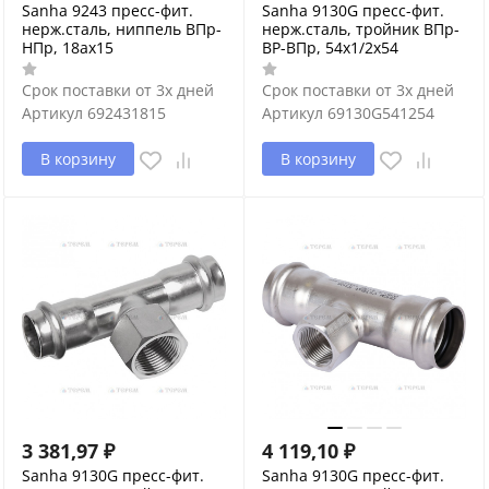
Sanha 9243 пресс-фит.
Sanha 9130G пресс-фит.
нерж.сталь, ниппель ВПр-
нерж.сталь, тройник ВПр-
НПр, 18ax15
ВР-ВПр, 54x1/2x54
Срок поставки от 3х дней
Срок поставки от 3х дней
Артикул
692431815
Артикул
69130G541254
В корзину
В корзину
3 381,97
₽
4 119,10
₽
Sanha 9130G пресс-фит.
Sanha 9130G пресс-фит.