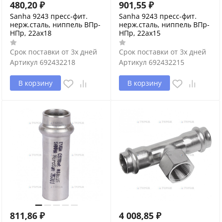
480,20
₽
901,55
₽
Sanha 9243 пресс-фит.
Sanha 9243 пресс-фит.
нерж.сталь, ниппель ВПр-
нерж.сталь, ниппель ВПр-
НПр, 22ax18
НПр, 22ax15
Срок поставки от 3х дней
Срок поставки от 3х дней
Артикул
692432218
Артикул
692432215
В корзину
В корзину
811,86
₽
4 008,85
₽