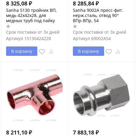
8 325,08
₽
8 285,84
₽
Sanha 5130 тройник ВП,
Sanha 9002A пресс-фит.
медь 42x42x28, для
нерж.сталь, отвод 90°
медных труб под пайку
ВПр-ВПр, 54
Срок поставки от 3х дней
Срок поставки от 3х дней
Артикул
15130424228
Артикул
69002A54
В корзину
В корзину
8 211,10
₽
7 883,18
₽