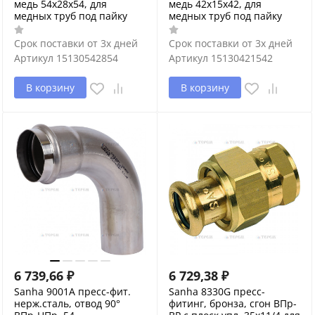
медь 54x28x54, для
медь 42x15x42, для
медных труб под пайку
медных труб под пайку
Срок поставки от 3х дней
Срок поставки от 3х дней
Артикул
15130542854
Артикул
15130421542
В корзину
В корзину
6 739,66
₽
6 729,38
₽
Sanha 9001A пресс-фит.
Sanha 8330G пресс-
нерж.сталь, отвод 90°
фитинг, бронза, сгон ВПр-