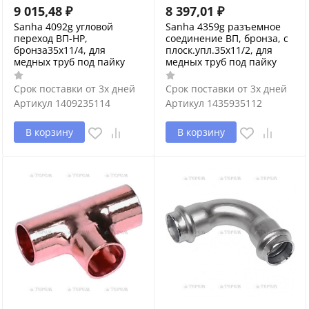
9 015,48
₽
8 397,01
₽
Sanha 4092g угловой
Sanha 4359g разъемное
переход ВП-НР,
соединение ВП, бронза, с
бронза35x11/4, для
плоск.упл.35x11/2, для
медных труб под пайку
медных труб под пайку
Срок поставки от 3х дней
Срок поставки от 3х дней
Артикул
1409235114
Артикул
1435935112
В корзину
В корзину