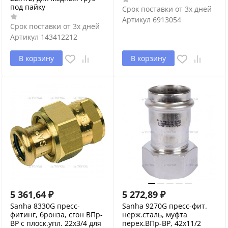
под пайку
Срок поставки от 3х дней
Артикул
6913054
Срок поставки от 3х дней
Артикул
143412212
В корзину
В корзину
5 361,64
₽
5 272,89
₽
Sanha 8330G пресс-
Sanha 9270G пресс-фит.
фитинг, бронза, сгон ВПр-
нерж.сталь, муфта
ВР с плоск.упл. 22x3/4 для
перех.ВПр-ВР, 42x11/2