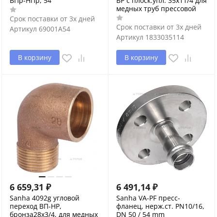
ВПр-НПр, 54
ВР с плоск.упл. 35x11/4 для
медных труб прессовой
Срок поставки от 3х дней
Срок поставки от 3х дней
Артикул
69001A54
Артикул
1833035114
В корзину
В корзину
6 659,31
₽
6 491,14
₽
Sanha 4092g угловой
Sanha VA-PF пресс-
переход ВП-НР,
фланец, нерж.ст. PN10/16,
бронза28x3/4, для медных
DN 50 / 54 mm