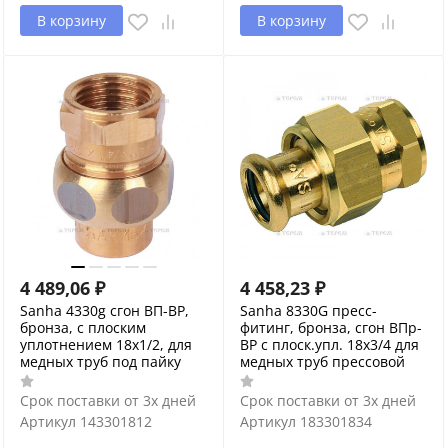
В корзину
В корзину
4 489,06
₽
4 458,23
₽
Sanha 4330g сгон ВП-ВР,
Sanha 8330G пресс-
бронза, с плоским
фитинг, бронза, сгон ВПр-
уплотнением 18x1/2, для
ВР с плоск.упл. 18x3/4 для
медных труб под пайку
медных труб прессовой
Срок поставки от 3х дней
Срок поставки от 3х дней
Артикул
143301812
Артикул
183301834