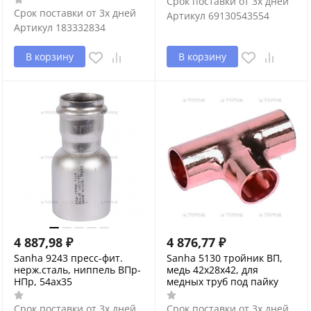
Срок поставки от 3х дней
Срок поставки от 3х дней
Артикул
69130543554
Артикул
183332834
В корзину
В корзину
4 887,98
₽
4 876,77
₽
Sanha 9243 пресс-фит.
Sanha 5130 тройник ВП,
нерж.сталь, ниппель ВПр-
медь 42x28x42, для
НПр, 54ax35
медных труб под пайку
Срок поставки от 3х дней
Срок поставки от 3х дней