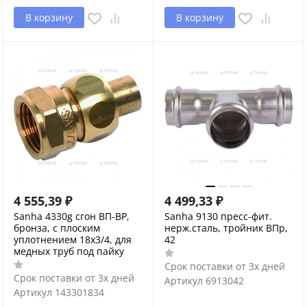
В корзину
В корзину
4 555,39
₽
4 499,33
₽
Sanha 4330g сгон ВП-ВР,
Sanha 9130 пресс-фит.
бронза, с плоским
нерж.сталь, тройник ВПр,
уплотнением 18x3/4, для
42
медных труб под пайку
Срок поставки от 3х дней
Срок поставки от 3х дней
Артикул
6913042
Артикул
143301834