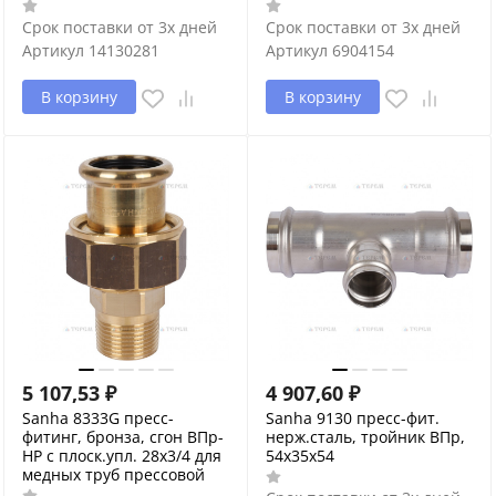
Срок поставки от 3х дней
Срок поставки от 3х дней
Артикул
14130281
Артикул
6904154
В корзину
В корзину
5 107,53
₽
4 907,60
₽
Sanha 8333G пресс-
Sanha 9130 пресс-фит.
фитинг, бронза, сгон ВПр-
нерж.сталь, тройник ВПр,
НР с плоск.упл. 28x3/4 для
54x35x54
медных труб прессовой