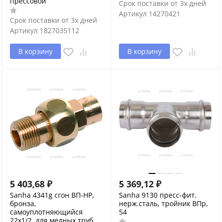
прессовой
Срок поставки от 3х дней
Артикул
14270421
Срок поставки от 3х дней
Артикул
1827035112
В корзину
В корзину
5 403,68
₽
5 369,12
₽
Sanha 4341g сгон ВП-НР,
Sanha 9130 пресс-фит.
бронза,
нерж.сталь, тройник ВПр,
самоуплотняющийся
54
22x1/2, для медных труб