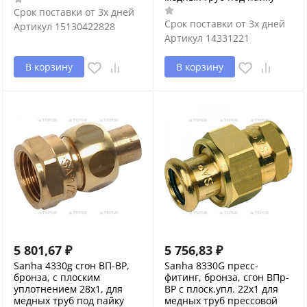
Срок поставки от 3х дней
Срок поставки от 3х дней
Артикул
15130422828
Артикул
14331221
В корзину
В корзину
5 801,67
₽
5 756,83
₽
Sanha 4330g сгон ВП-ВР,
Sanha 8330G пресс-
бронза, с плоским
фитинг, бронза, сгон ВПр-
уплотнением 28x1, для
ВР с плоск.упл. 22x1 для
медных труб под пайку
медных труб прессовой