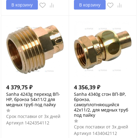
В корзину
В корзину
4 379,75
₽
4 356,39
₽
Sanha 4243g переход ВП-
Sanha 4340g сгон ВП-ВР,
НР, бронза 54x11/2 для
бронза,
медных труб под пайку
самоуплотняющийся
42x11/2, для медных труб
под пайку
Срок поставки от 3х дней
Артикул
1424354112
Срок поставки от 3х дней
Артикул
1434042112