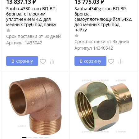
13 837,13
₽
13 775,03
₽
Sanha 4330 сгон ВП-ВП,
Sanha 4340g сгон ВП-ВР,
бронза, с плоским
бронза,
уплотнением 42, для
самоуплотняющийся 54x2,
медных труб под пайку
для медных труб под
пайку
Срок поставки от 3х дней
Срок поставки от 3х дней
Артикул
1433042
Артикул
14340542
В корзину
В корзину