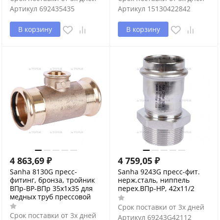
Артикул
692435435
Артикул
15130422842
В корзину
В корзину
4 863,69
₽
4 759,05
₽
Sanha 8130G пресс-
Sanha 9243G пресс-фит.
фитинг, бронза, тройник
нерж.сталь, ниппель
ВПр-ВР-ВПр 35x1x35 для
перех.ВПр-НР, 42x11/2
медных труб прессовой
Срок поставки от 3х дней
Срок поставки от 3х дней
Артикул
69243G42112