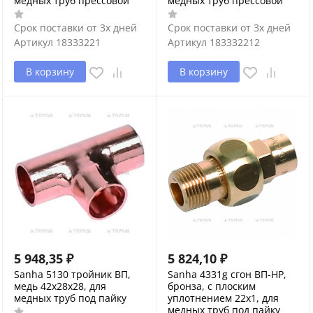
медных труб прессовой
медных труб прессовой
Срок поставки от 3х дней
Срок поставки от 3х дней
Артикул
18333221
Артикул
183332212
В корзину
В корзину
5 948,35
₽
5 824,10
₽
Sanha 5130 тройник ВП,
Sanha 4331g сгон ВП-НР,
медь 42x28x28, для
бронза, с плоским
медных труб под пайку
уплотнением 22x1, для
медных труб под пайку