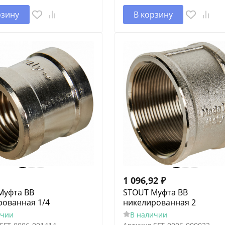
рзину
В корзину
1 096,92
₽
Муфта ВВ
STOUT Муфта ВВ
рованная 1/4
никелированная 2
ичии
В наличии