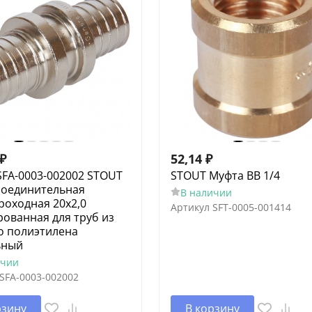
₽
52,14
₽
SFA-0003-002002 STOUT
STOUT Муфта ВВ 1/4
соединительная
В наличии
роходная 20х2,0
Артикул
SFT-0005-001414
ованная для труб из
о полиэтилена
ьный
ичии
SFA-0003-002002
рзину
В корзину