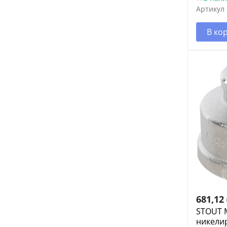
Артикул
В ко
681,12
STOUT 
никелир