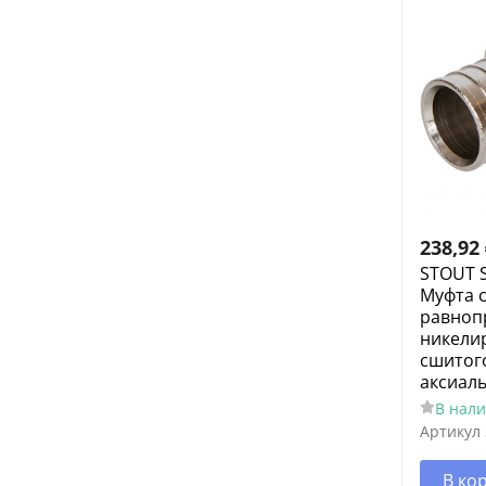
238,92
STOUT 
Муфта 
равноп
никелир
сшитог
аксиал
В нал
Артикул
В ко