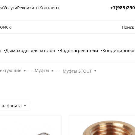
+7(985)290
ка
Услуги
Реквизиты
Контакты
Поиск
я
Дымоходы для котлов
Водонагреватели
Кондиционеры
лектующие
Муфты
Муфты STOUT
а алфавита