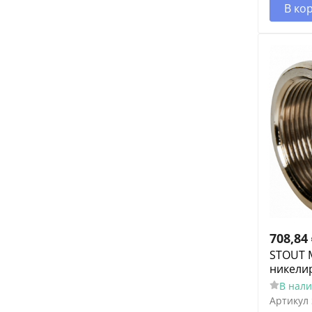
В ко
708,84
STOUT 
никелир
В нал
Артикул