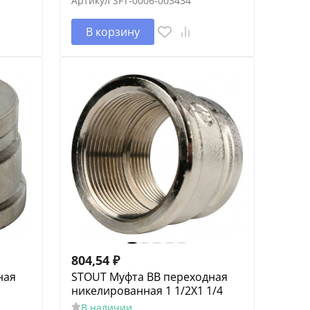
Артикул
SFT-0006-003434
В корзину
804,54
₽
ная
STOUT Муфта ВВ переходная
никелированная 1 1/2X1 1/4
В наличии