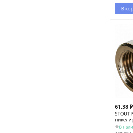
В ко
61,38
₽
STOUT 
никели
В нал