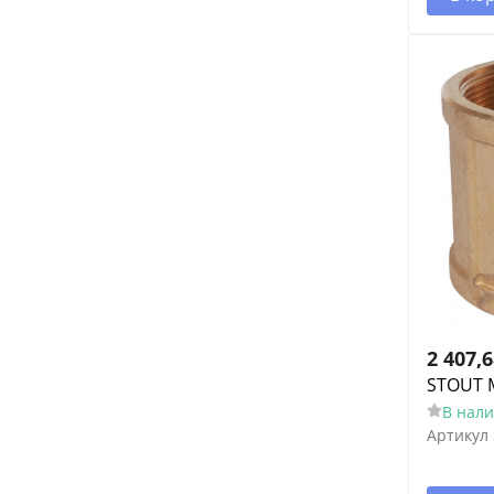
2 407,
STOUT М
В нал
Артикул