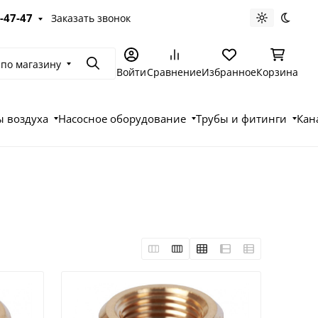
-47-47
Заказать звонок
Светлая те
Темна
 по магазину
Поиск
Войти
Сравнение
Избранное
Корзина
 воздуха
Насосное оборудование
Трубы и фитинги
Кан