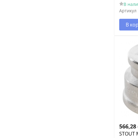
В нал
Артикул
В ко
566,28
STOUT 