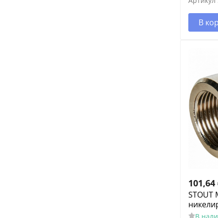
Артикул
В ко
101,64
STOUT 
никели
В нал