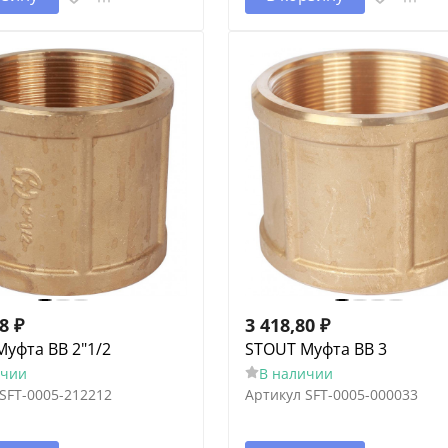
68
₽
3 418,80
₽
уфта ВВ 2"1/2
STOUT Муфта ВВ 3
ичии
В наличии
SFT-0005-212212
Артикул
SFT-0005-000033