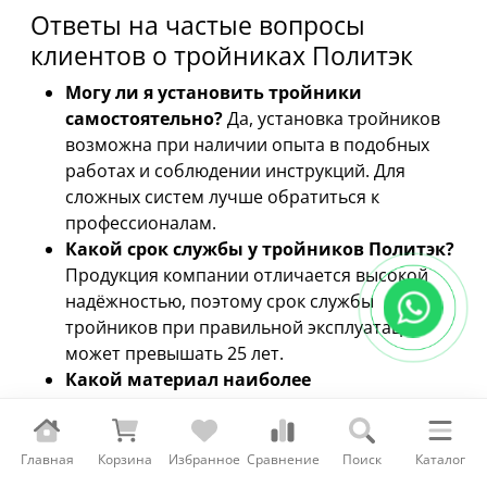
Ответы на частые вопросы
клиентов о тройниках Политэк
Могу ли я установить тройники
самостоятельно?
Да, установка тройников
возможна при наличии опыта в подобных
работах и соблюдении инструкций. Для
сложных систем лучше обратиться к
профессионалам.
Какой срок службы у тройников Политэк?
Продукция компании отличается высокой
надёжностью, поэтому срок службы
тройников при правильной эксплуатации
может превышать 25 лет.
Какой материал наиболее
предпочтителен для системы отопления?
Полипропилен подходит для большинства
бытовых систем, благодаря устойчивости к
Главная
Корзина
Избранное
Сравнение
Поиск
Каталог
температурным изменениям и коррозии.