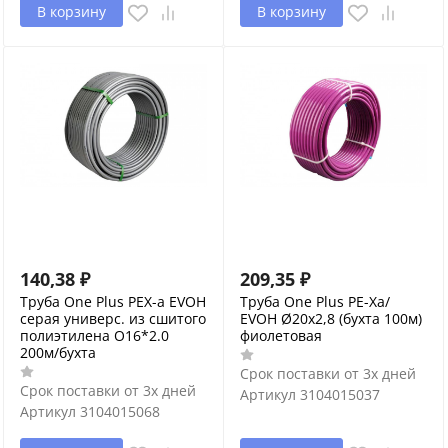
В корзину
В корзину
140,38
₽
209,35
₽
Труба One Plus PEX-a EVOH
Труба One Plus PE-Xa/
серая универс. из сшитого
EVOH Ø20х2,8 (бухта 100м)
полиэтилена O16*2.0
фиолетовая
200м/бухта
Срок поставки от 3х дней
Срок поставки от 3х дней
Артикул
3104015037
Артикул
3104015068