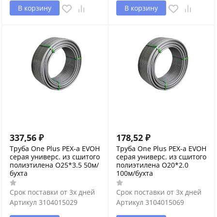
В корзину
В корзину
337,56
₽
178,52
₽
Труба One Plus PEX-a EVOH
Труба One Plus PEX-a EVOH
серая универс. из сшитого
серая универс. из сшитого
полиэтилена O25*3.5 50м/
полиэтилена O20*2.0
бухта
100м/бухта
Срок поставки от 3х дней
Срок поставки от 3х дней
Артикул
3104015029
Артикул
3104015069