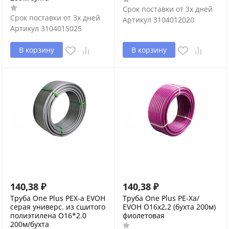
Срок поставки от 3х дней
Срок поставки от 3х дней
Артикул
3104012020
Артикул
3104015025
В корзину
В корзину
140,38
₽
140,38
₽
Труба One Plus PEX-a EVOH
Труба One Plus PE-Xa/
серая универс. из сшитого
EVOH O16х2,2 (бухта 200м)
полиэтилена O16*2.0
фиолетовая
200м/бухта