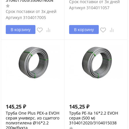
3104017005/3504014004
Срок поставки от 3х дней
Артикул
3104011057
Срок поставки от 3х дней
Артикул
3104017005
В корзину
В корзину
145,25
₽
145,25
₽
Труба One Plus PEX-a EVOH
Труба PE-Xa 16*2.2 EVOH
серая универс. из сшитого
серая (500 м)
полиэтилена Ø16*2.2
3104012020/3104015038
200м/бухта