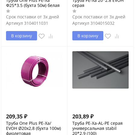
Труба One Plus PE-Xa
Труба PE-Xa 20*2.8 EVOH
Φ25*3.5 (бухта 50м) белая
серая
Срок поставки от 3х дней
Срок поставки от 3х дней
Артикул
3104011031
Артикул
3104015032
В корзину
В корзину
209,35
₽
203,89
₽
Труба One Plus PE-Xa/
Труба PE-Xa-AL-PE серая
EVOH Ø20х2,8 (бухта 100м)
универсальная stabil
фиолетовая
20*2.9 (100)