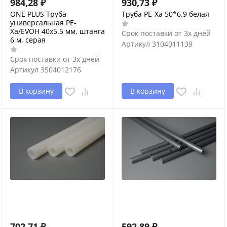
984,28
₽
930,73
₽
ONE PLUS Труба
Труба PE-Xa 50*6.9 белая
универсальная PE-
Xa/EVOH 40x5.5 мм, штанга
Срок поставки от 3х дней
6 м, серая
Артикул
3104011139
Срок поставки от 3х дней
Артикул
3504012176
В корзину
В корзину
702,71
₽
592,89
₽