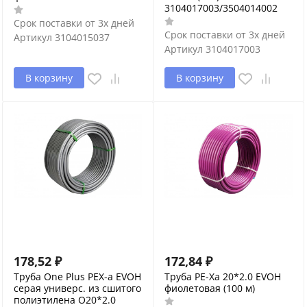
3104017003/3504014002
Срок поставки от 3х дней
Срок поставки от 3х дней
Артикул
3104015037
Артикул
3104017003
В корзину
В корзину
178,52
₽
172,84
₽
Труба One Plus PEX-a EVOH
Труба PE-Xa 20*2.0 EVOH
серая универс. из сшитого
фиолетовая (100 м)
полиэтилена O20*2.0