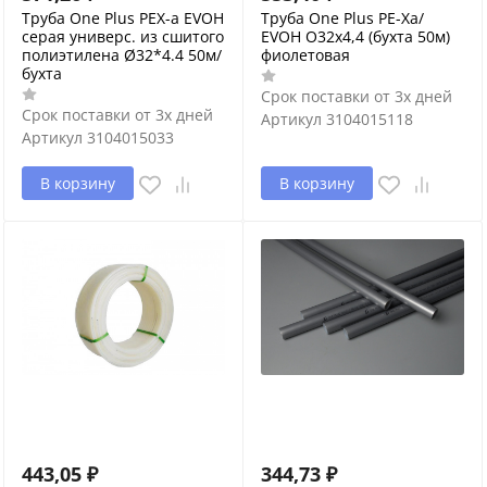
Труба One Plus PEX-a EVOH
Труба One Plus PE-Xa/
серая универс. из сшитого
EVOH O32х4,4 (бухта 50м)
полиэтилена Ø32*4.4 50м/
фиолетовая
бухта
Срок поставки от 3х дней
Срок поставки от 3х дней
Артикул
3104015118
Артикул
3104015033
В корзину
В корзину
443,05
₽
344,73
₽