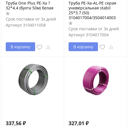
Труба One Plus PE-Xa ?
Труба PE-Xa-AL-PE серая
32*4.4 (бухта 50м) белая
универсальная stabil
25*3.7 (50)
3104017004/3504014003
Срок поставки от 3х дней
Артикул
3104011058
Срок поставки от 3х дней
Артикул
3104017004
В корзину
В корзину
337,56
₽
327,01
₽