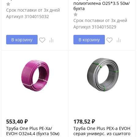
полиэтилена O25*3.5 50м/
бухта
Срок поставки от 3х дней
Артикул
3104015032
Срок поставки от 3х дней
Артикул
3104015029
В корзину
В корзину
553,40
₽
178,52
₽
Труба One Plus PE-Xa/
Труба One Plus PEX-a EVOH
EVOH O32х4,4 (бухта 50м)
серая универс. из сшитого