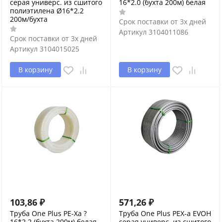
серая универс. из сшитого
16*2.0 (бухта 200м) белая
полиэтилена Ø16*2.2
200м/бухта
Срок поставки от 3х дней
Артикул
3104011086
Срок поставки от 3х дней
Артикул
3104015025
В корзину
В корзину
103,86
₽
571,26
₽
Труба One Plus PE-Xa ?
Труба One Plus PEX-a EVOH
16*2.2 (бухта 200м) белая
серая универс. из сшитого