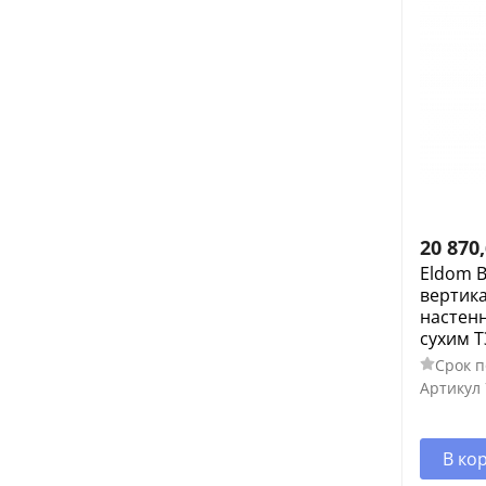
20 870
Eldom 
вертик
настенн
сухим Т
Срок п
Артикул
В ко