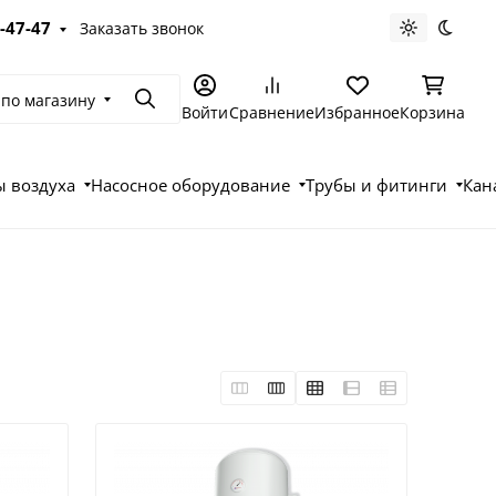
-47-47
Заказать звонок
Светлая те
Темна
 по магазину
Поиск
Войти
Сравнение
Избранное
Корзина
 воздуха
Насосное оборудование
Трубы и фитинги
Кан