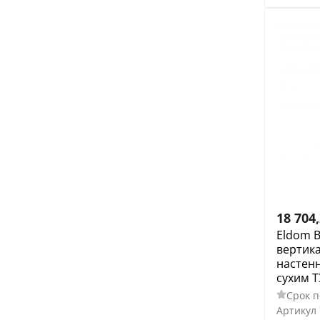
18 704
Eldom 
вертик
настенн
сухим Т
Срок п
Артикул