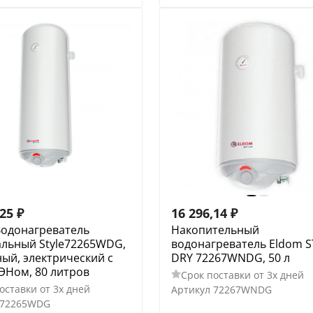
,25
₽
16 296,14
₽
Водонагреватель
Накопительный
альный Style72265WDG,
водонагреватель Eldom S
ый, электрический с
DRY 72267WNDG, 50 л
ЭНом, 80 литров
Срок поставки от 3х дней
оставки от 3х дней
Артикул
72267WNDG
72265WDG