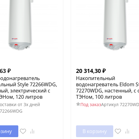
,63
₽
20 314,30
₽
Водонагреватель
Накопительный
альный Style 72266WDG,
водонагреватель Eldom St
ый, электрический с
72270WDG, настенный, с 
ЭНом, 120 литров
ТЭНом, 100 литров
оставки от 3х дней
Под заказ
Артикул
72270W
72266WDG
рзину
В корзину