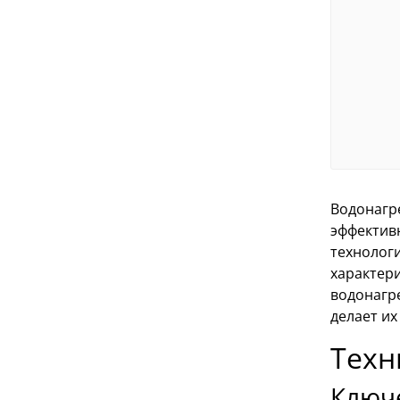
Водонагр
эффектив
технолог
характер
водонагре
делает и
Техн
Ключ