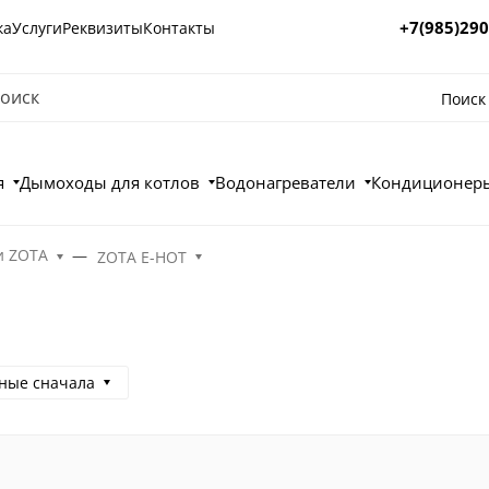
+7(985)290
ка
Услуги
Реквизиты
Контакты
Поиск
я
Дымоходы для котлов
Водонагреватели
Кондиционеры
и ZOTA
ZOTA E-HOT
ные сначала