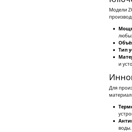
Модели Z
производ
Мощн
любых
Объё
Тип 
Мате
и уст
Инно
Для прои
материалы
Терм
устро
Анти
воды.