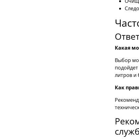
Очища
Следо
Част
Ответ
Какая мо
Выбор мод
подойдет 
литров и 
Как прав
Рекоменду
техничес
Реко
служ