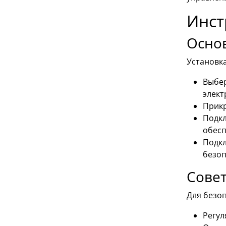
Инст
Основ
Установк
Выбер
элект
Прикр
Подкл
обесп
Подкл
безоп
Совет
Для безоп
Регул