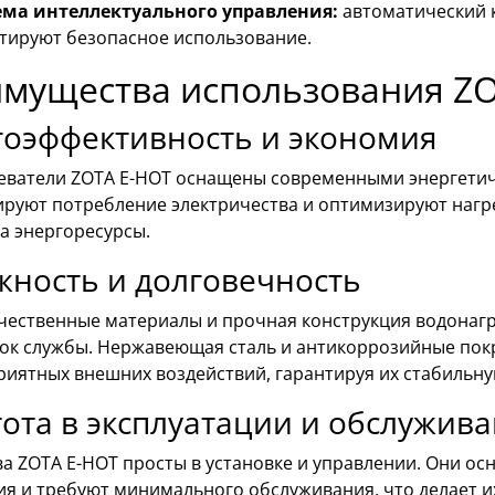
ема интеллектуального управления:
автоматический к
тируют безопасное использование.
мущества использования Z
гоэффективность и экономия
еватели ZOTA E-HOT оснащены современными энергетич
руют потребление электричества и оптимизируют нагре
а энергоресурсы.
ность и долговечность
чественные материалы и прочная конструкция водонагр
рок службы. Нержавеющая сталь и антикоррозийные пок
иятных внешних воздействий, гарантируя их стабильную
ота в эксплуатации и обслужив
ва ZOTA E-HOT просты в установке и управлении. Они 
ия и требуют минимального обслуживания, что делает и