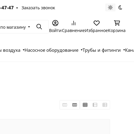
-47-47
Заказать звонок
Светлая те
Темна
 по магазину
Поиск
Войти
Сравнение
Избранное
Корзина
 воздуха
Насосное оборудование
Трубы и фитинги
Кан