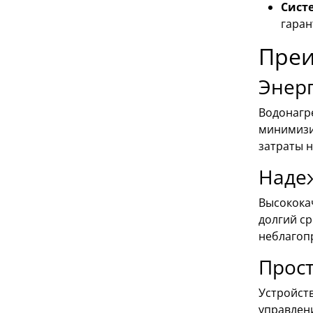
Сист
гаран
Преи
Энер
Водонагр
минимизи
затраты н
Надеж
Высокока
долгий с
неблагопр
Прост
Устройст
управлен