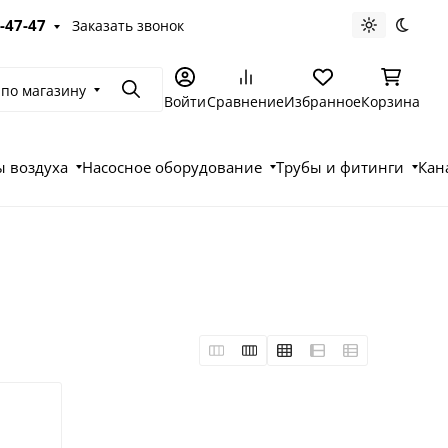
-47-47
Заказать звонок
Светлая те
Темна
 по магазину
Поиск
Войти
Сравнение
Избранное
Корзина
 воздуха
Насосное оборудование
Трубы и фитинги
Кан