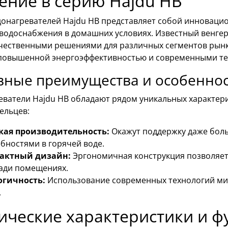
ение в серию Hajdu HB
донагревателей Hajdu HB представляет собой инноваци
 водоснабжения в домашних условиях. Известный венгер
чественными решениями для различных сегментов рынка
повышенной энергоэффективностью и современными те
вные преимущества и особеннос
еватели Hajdu HB обладают рядом уникальных характер
ельцев:
кая производительность:
Окажут поддержку даже бол
бностями в горячей воде.
актный дизайн:
Эргономичная конструкция позволяет 
ади помещениях.
огичность:
Использование современных технологий ми
.
ические характеристики и 