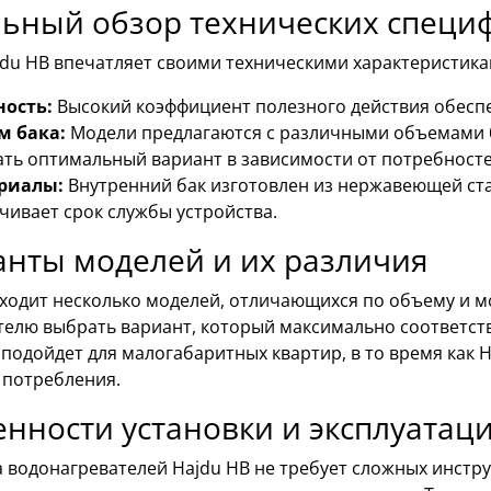
льный обзор технических специ
du HB впечатляет своими техническими характеристика
ость:
Высокий коэффициент полезного действия обеспе
м бака:
Модели предлагаются с различными объемами бак
ть оптимальный вариант в зависимости от потребносте
риалы:
Внутренний бак изготовлен из нержавеющей ста
чивает срок службы устройства.
анты моделей и их различия
входит несколько моделей, отличающихся по объему и м
телю выбрать вариант, который максимально соответств
подойдет для малогабаритных квартир, в то время как 
 потребления.
нности установки и эксплуатац
а водонагревателей Hajdu HB не требует сложных инст