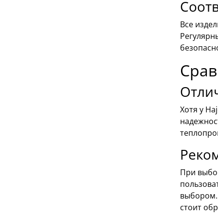
Соотв
Все изде
Регулярн
безопасн
Срав
Отлич
Хотя у Ha
надежност
теплопро
Реко
При выбо
пользова
выбором.
стоит обр