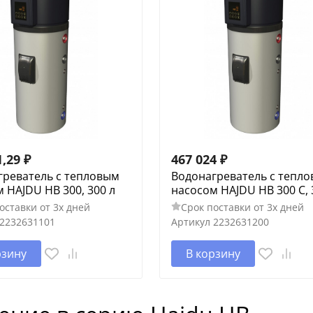
1,29
₽
467 024
₽
греватель с тепловым
Водонагреватель с тепл
 HAJDU HB 300, 300 л
насосом HAJDU HB 300 C, 
оставки от 3х дней
Срок поставки от 3х дней
2232631101
Артикул
2232631200
рзину
В корзину