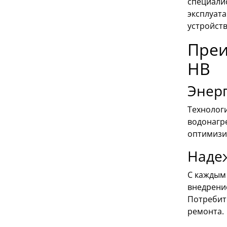
специали
эксплуат
устройств
Преи
HB
Энер
Технолог
водонагр
оптимизи
Надеж
С каждым
внедрени
Потребит
ремонта.