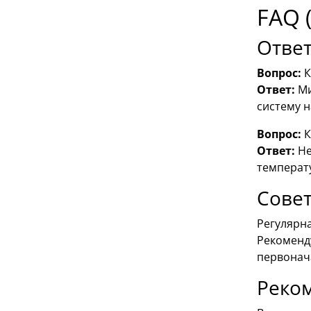
FAQ 
Ответ
Вопрос:
К
Ответ:
Ми
систему 
Вопрос:
К
Ответ:
Не
температу
Совет
Регулярн
Рекоменду
первонача
Реко