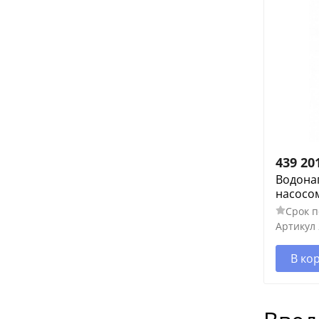
439 20
Водона
насосом
Срок п
Артикул
В ко