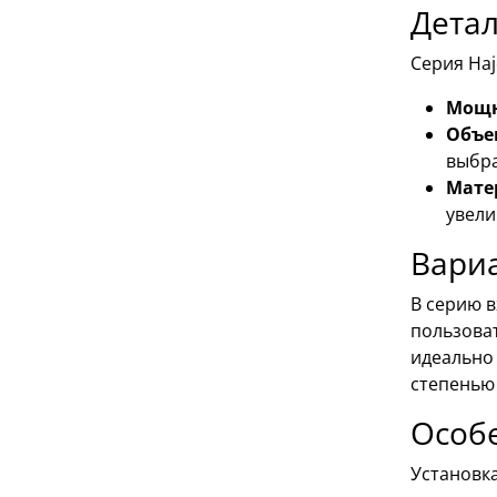
Дета
Серия Haj
Мощн
Объе
выбра
Мате
увели
Вари
В серию 
пользова
идеально 
степенью
Особе
Установк