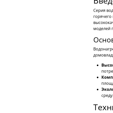
Введ
Серия во
горячего
высокока
моделей 
Осно
Водонагр
домовлад
Высо
потре
Комп
площ
Экол
среду
Техн