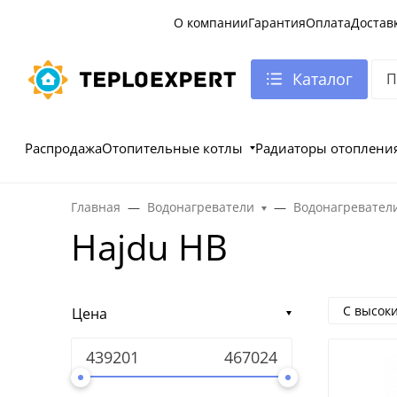
О компании
Гарантия
Оплата
Достав
Каталог
Распродажа
Отопительные котлы
Радиаторы отоплени
Главная
Водонагреватели
Водонагревател
Hajdu HB
С высок
Цена