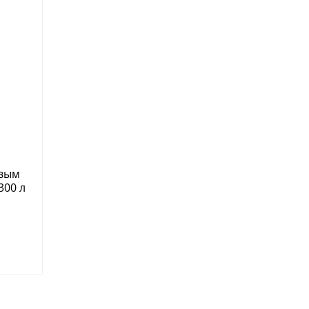
овым
300 л