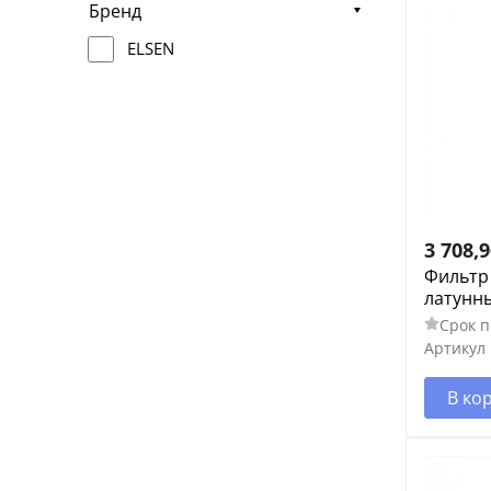
Бренд
ELSEN
3 708,
Фильтр
латунны
Срок п
Артикул
В ко