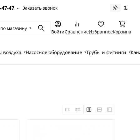
-47-47
Заказать звонок
Светлая те
Темна
 по магазину
Поиск
Войти
Сравнение
Избранное
Корзина
 воздуха
Насосное оборудование
Трубы и фитинги
Кан