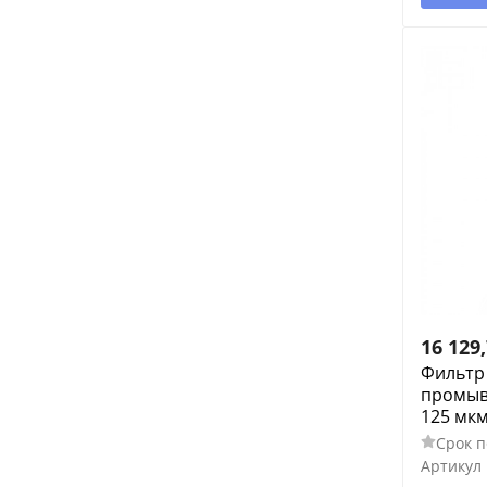
16 129
Фильтр
промывн
125 мк
Срок п
Артикул