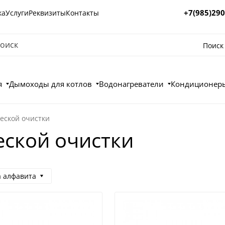
+7(985)290
ка
Услуги
Реквизиты
Контакты
Поиск
я
Дымоходы для котлов
Водонагреватели
Кондиционеры
еской очистки
ской очистки
а алфавита