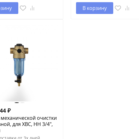
рзину
В корзину
,44
₽
 механической очистки
ой, для ХВС, НН 3/4",
м
оставки от 3х дней