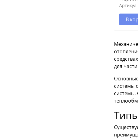
Артикул
В ко
Механиче
отоплени
средства
для части
Основные 
системы о
системы.
теплообм
Типы
Существуе
преимуще