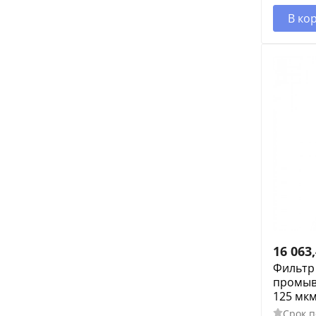
В ко
16 063
Фильтр
промывн
125 мк
Срок п