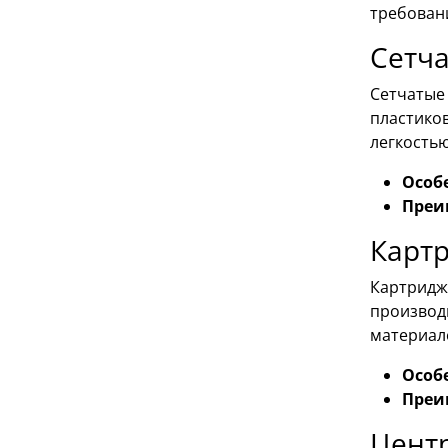
требован
Сетч
Сетчатые
пластиков
легкость
Особ
Преи
Карт
Картридж
производ
материал
Особ
Преи
Цент