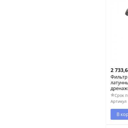
2 733,
Фильтр
латунны
дренаж
Срок п
Артикул
В ко