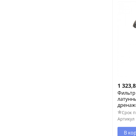
1 323,
Фильтр
латунны
дренаж
Срок п
Артикул
В ко