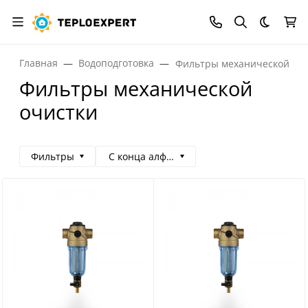
Темная
Главная
Водоподготовка
Фильтры механической оч
Фильтры механической
очистки
Фильтры
С конца алфавита