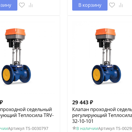
рзину
В корзину
₽
29 443
₽
 проходной седельный
Клапан проходной седел
рующий Теплосила TRV-
регулирующий Теплосила
1
32-10-101
ичии
Артикул
TS-0030797
В наличии
Артикул
TS-0029