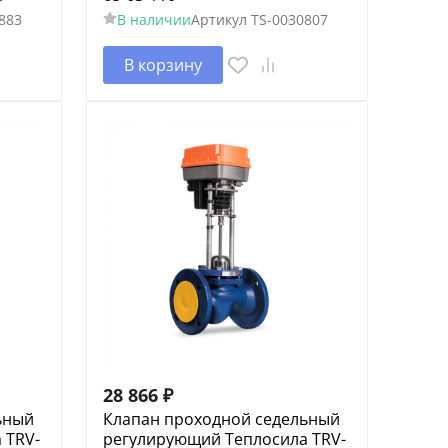
883
В наличии
Артикул
TS-0030807
В корзину
28 866
₽
ьный
Клапан проходной седельный
 TRV-
регулирующий Теплосила TRV-