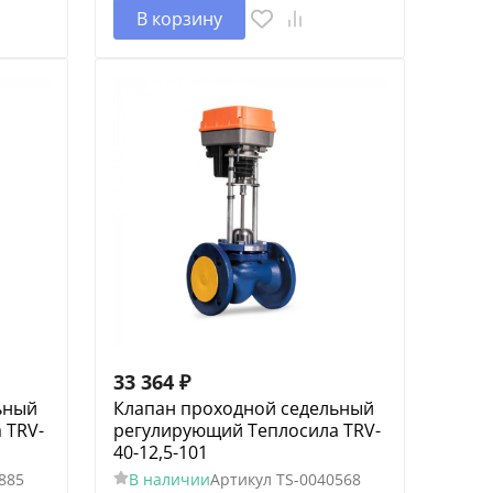
В корзину
33 364
₽
ьный
Клапан проходной седельный
 TRV-
регулирующий Теплосила TRV-
40-12,5-101
885
В наличии
Артикул
TS-0040568