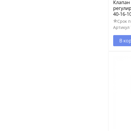
Клапан
регули
40-16-1
Срок п
Артикул
В ко