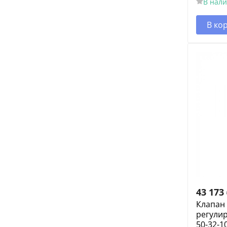
В нал
В ко
43 173
Клапан
регули
50-32-1