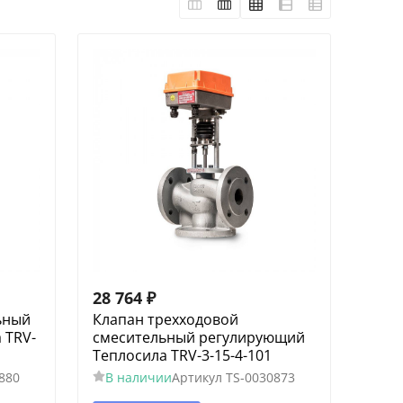
28 764
₽
ьный
Клапан трехходовой
 TRV-
смесительный регулирующий
Теплосила TRV-3-15-4-101
880
В наличии
Артикул
TS-0030873