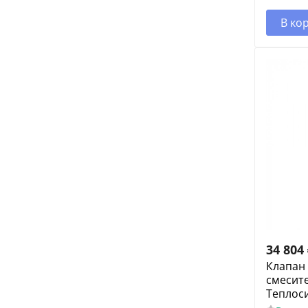
В ко
34 804
Клапан
смесит
Теплоси