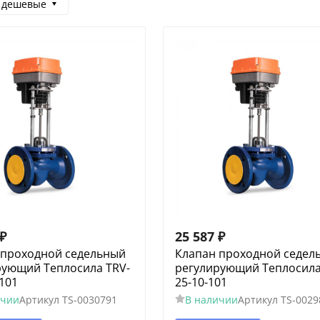
 дешевые
₽
25 587
₽
 проходной седельный
Клапан проходной седел
рующий Теплосила TRV-
регулирующий Теплосила
-101
25-10-101
ичии
Артикул
TS-0030791
В наличии
Артикул
TS-0029