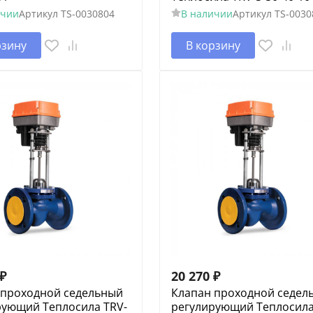
ичии
Артикул
TS-0030804
В наличии
Артикул
TS-0030
рзину
В корзину
₽
20 270
₽
 проходной седельный
Клапан проходной седел
рующий Теплосила TRV-
регулирующий Теплосила