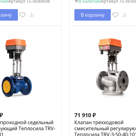
ичии
Артикул
TS-0040698
В наличии
Артикул
TS-0030
рзину
В корзину
₽
71 910
₽
 проходной седельный
Клапан трехходовой
рующий Теплосила TRV-
смесительный регулиру
01
Теплосила TRV-3-50-40-10