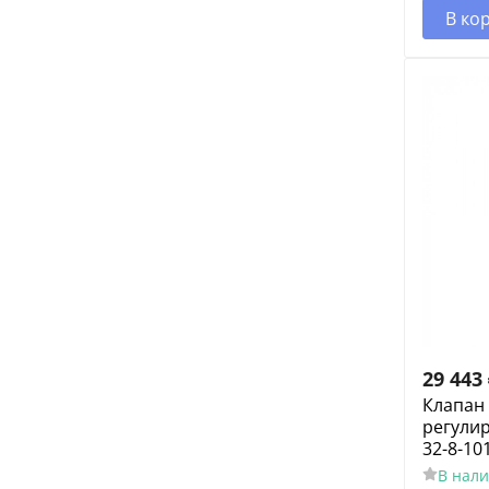
В ко
29 443
Клапан
регули
32-8-10
В нал