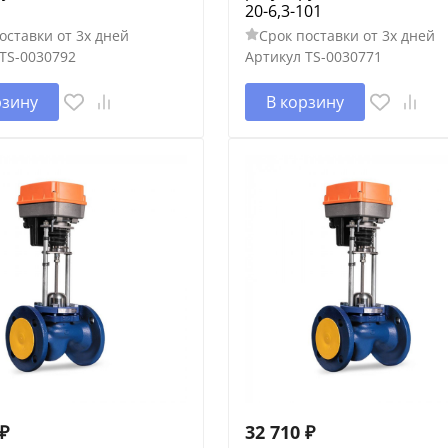
1
20-6,3-101
оставки от 3х дней
Срок поставки от 3х дней
TS-0030792
Артикул
TS-0030771
рзину
В корзину
₽
32 710
₽