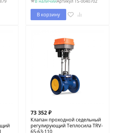
879
В наличии
Артикул
TS-0040702
В корзину
73 352
₽
Клапан проходной седельный
ющий
регулирующий Теплосила TRV-
1
65-63-110