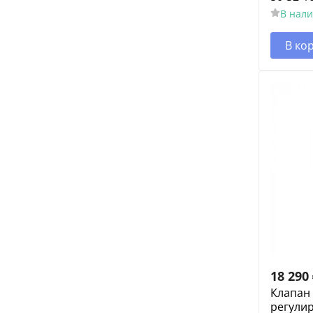
В нал
В ко
18 290
Клапан
регули