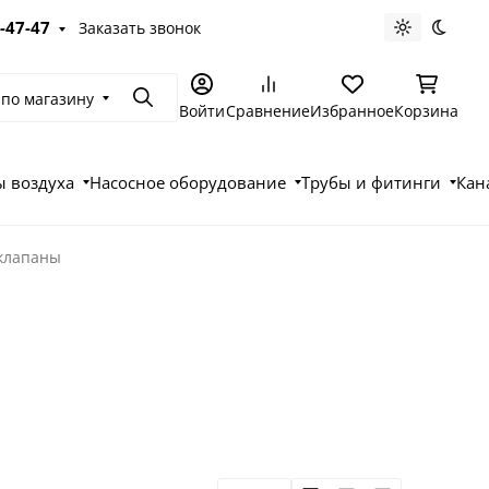
-47-47
Заказать звонок
Светлая те
Темна
 по магазину
Поиск
Войти
Сравнение
Избранное
Корзина
 воздуха
Насосное оборудование
Трубы и фитинги
Кан
клапаны