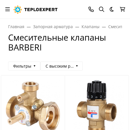
Темная
Главная
Запорная арматура
Клапаны
Смеситель
Смесительные клапаны
BARBERI
Фильтры
С высоким рейтингом