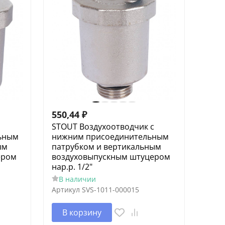
550,44
₽
STOUT Воздухоотводчик с
ьным
нижним присоединительным
ым
патрубком и вертикальным
ером
воздуховыпускным штуцером
нар.р. 1/2"
В наличии
Артикул
SVS-1011-000015
В корзину