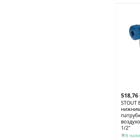
518,76
STOUT 
нижним
патруб
воздух
1/2"
В нал