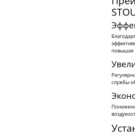
Преи
STO
Эффе
Благодар
эффектив
повышая 
Увели
Регулярн
службы о
Экон
Пониженн
воздухоо
Уста