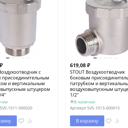
₽
619,08
₽
Воздухоотводчик с
STOUT Воздухоотводчик
 присоединительным
боковым присоединител
ком и вертикальным
патрубком и вертикальн
овыпускным штуцером
воздуховыпускным штуц
/4"
1/2"
ичии
В наличии
SVS-1011-000020
Артикул
SVS-1013-000015
рзину
В корзину