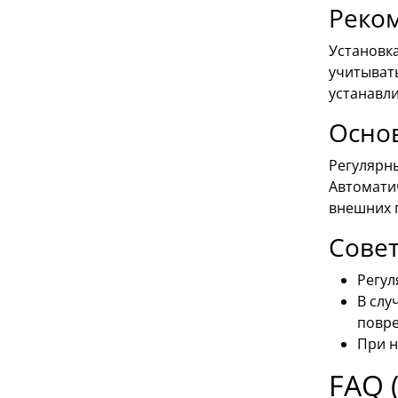
Реком
Установк
учитыват
устанавли
Осно
Регулярн
Автомати
внешних 
Сове
Регул
В слу
повр
При н
FAQ 