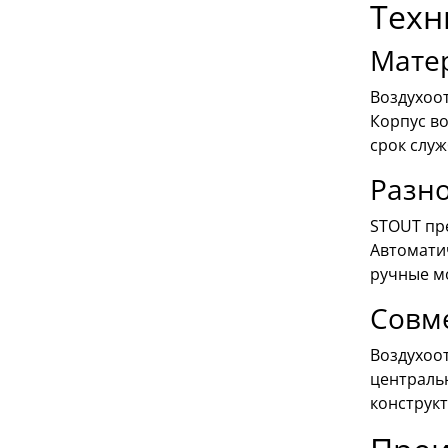
Техн
Мате
Воздухоо
Корпус в
срок служ
Разн
STOUT пр
Автомати
ручные мо
Совме
Воздухоо
централь
конструк