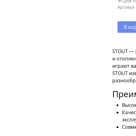
Срок п
Артикул
В ко
STOUT — 
и отопле
играют в
STOUT из
разнообр
Преи
Высок
Качес
экспл
Совме