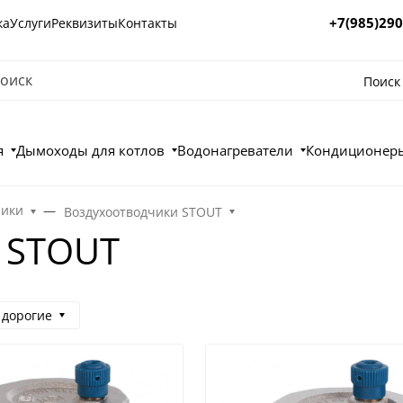
+7(985)290
ка
Услуги
Реквизиты
Контакты
Поиск
я
Дымоходы для котлов
Водонагреватели
Кондиционеры
чики
Воздухоотводчики STOUT
 STOUT
 дорогие