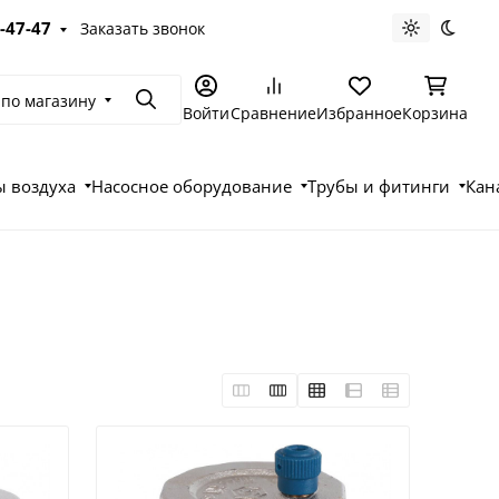
-47-47
Заказать звонок
Светлая те
Темна
 по магазину
Поиск
Войти
Сравнение
Избранное
Корзина
 воздуха
Насосное оборудование
Трубы и фитинги
Кан