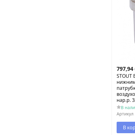
797,94
STOUT 
нижним
патруб
воздух
нар.р. 3
В нал
Артикул
В ко