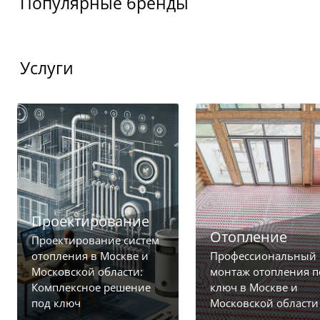
Популярные бренды
Услуги
Проектирование
Отопление
Проектирование систем
отопления в Москве и
Профессиональный
Московской области:
монтаж отопления п
Комплексное решение
ключ в Москве и
под ключ
Московской области