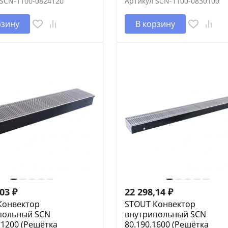
SCN-1100-0824120
Артикул
SCN-1100-0830100
рзину
В корзину
,03
₽
22 298,14
₽
Конвектор
STOUT Конвектор
польный SCN
внутрипольный SCN
.1200 (Решётка
80.190.1600 (Решётка