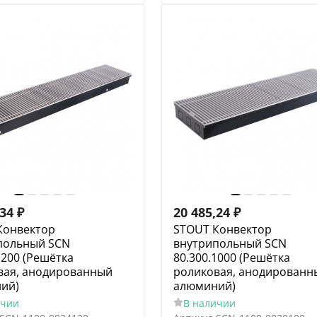
,34
₽
20 485,24
₽
Конвектор
STOUT Конвектор
польный SCN
внутрипольный SCN
1200 (Решётка
80.300.1000 (Решётка
вая, анодированный
роликовая, анодированн
ий)
алюминий)
ичии
В наличии