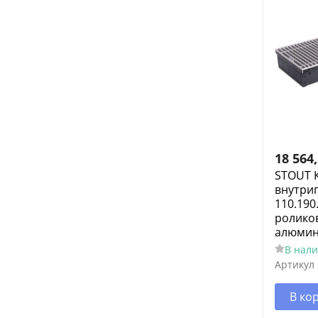
18 564
STOUT 
внутри
110.190
ролико
алюмин
В нал
Артикул
В ко