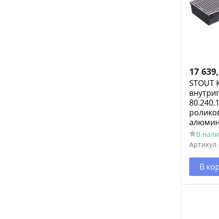
17 639
STOUT 
внутри
80.240.
ролико
алюмин
В нал
Артикул
В ко