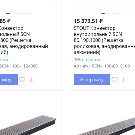
,85
₽
15 373,51
₽
Конвектор
STOUT Конвектор
польный SCN
внутрипольный SCN
.800 (Решётка
80.190.1000 (Решётка
вая, анодированный
роликовая, анодированн
ий)
алюминий)
ичии
В наличии
SCN-1100-1124080
Артикул
SCN-1100-0819100
рзину
В корзину