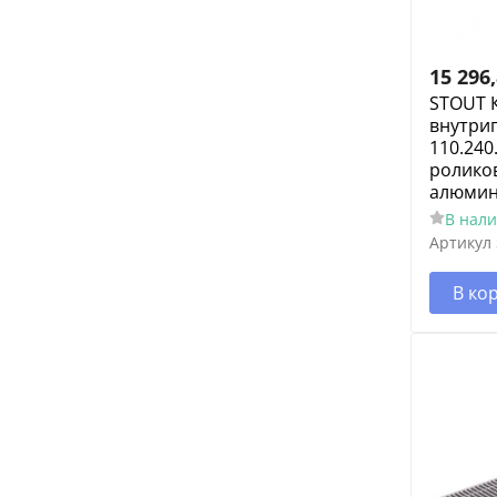
15 296
STOUT 
внутри
110.240
ролико
алюмин
В нал
Артикул
В ко