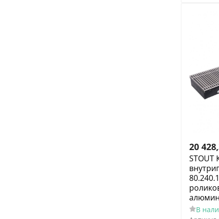
20 428
STOUT 
внутри
80.240.
ролико
алюмин
В нал