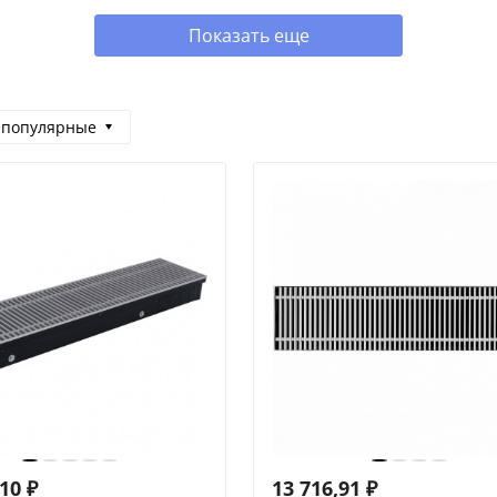
Показать еще
 популярные
,10
₽
13 716,91
₽