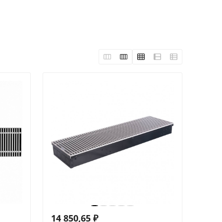
14 850,65
₽