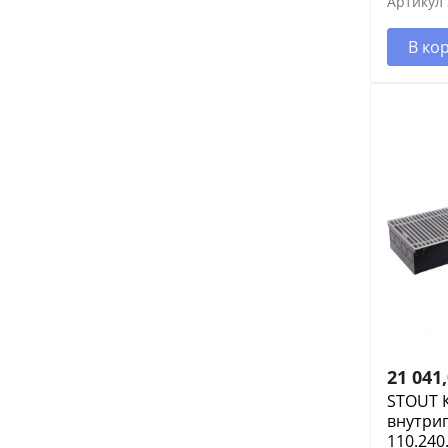
Артикул
В ко
21 041
STOUT 
внутри
110.240