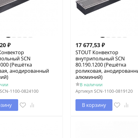
,20
₽
17 677,53
₽
Конвектор
STOUT Конвектор
польный SCN
внутрипольный SCN
1000 (Решётка
80.190.1200 (Решётка
вая, анодированный
роликовая, анодированн
ий)
алюминий)
ичии
В наличии
SCN-1100-0824100
Артикул
SCN-1100-0819120
рзину
В корзину