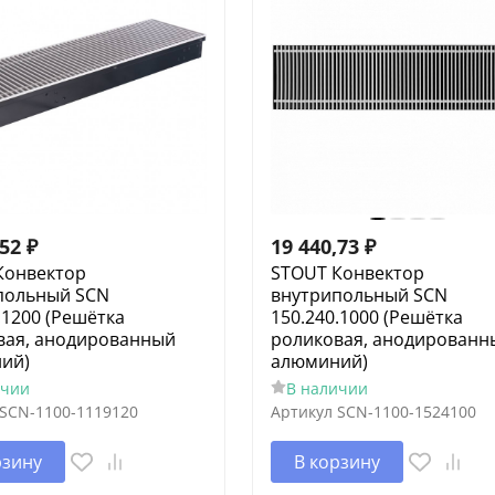
,52
₽
19 440,73
₽
Конвектор
STOUT Конвектор
польный SCN
внутрипольный SCN
.1200 (Решётка
150.240.1000 (Решётка
вая, анодированный
роликовая, анодированн
ий)
алюминий)
ичии
В наличии
SCN-1100-1119120
Артикул
SCN-1100-1524100
рзину
В корзину