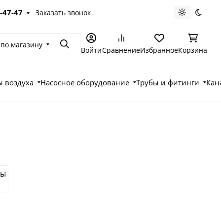
-47-47
Заказать звонок
Светлая те
Темна
 по магазину
Поиск
Войти
Сравнение
Избранное
Корзина
 воздуха
Насосное оборудование
Трубы и фитинги
Кан
ры