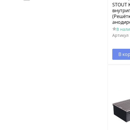
STOUT 
ELSEN
внутрип
STIEBELELTRON
(Решётк
анодир
ALPINEAIR
В нал
HOSSEVEN
Артикул
iVigo
Energolux
В ко
NOIROT