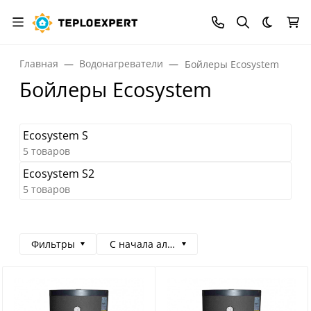
Темная
Главная
Водонагреватели
Бойлеры Eсosystem
Бойлеры Eсosystem
Ecosystem S
5 товаров
Ecosystem S2
5 товаров
Фильтры
С начала алфавита