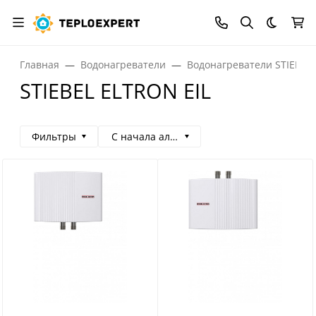
Темная
Главная
Водонагреватели
Водонагреватели STIEBEL
STIEBEL ELTRON EIL
Фильтры
С начала алфавита