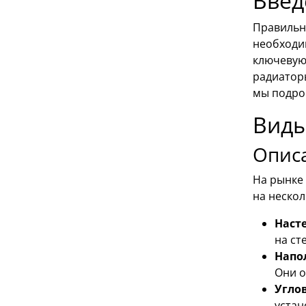
Введ
Правильны
необходи
ключевую
радиаторы
мы подро
Виды
Описа
На рынке
на нескол
Наст
на ст
Напо
Они о
Угло
устан