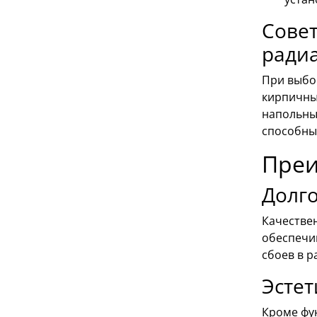
Совет
ради
При выбор
кирпичных
напольные
способны
Преи
Долго
Качестве
обеспечи
сбоев в р
Эстет
Кроме фу