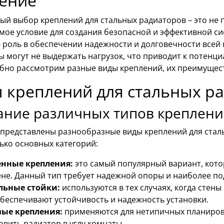
ение
й выбор креплений для стальных радиаторов – это не п
мое условие для создания безопасной и эффективной с
 роль в обеспечении надежности и долговечности всей 
 могут не выдержать нагрузок, что приводит к потенц
бно рассмотрим разные виды креплений, их преимуществ
 креплений для стальных р
ние различных типов креплени
 представлены разнообразные виды креплений для стал
ько основных категорий:
енные крепления:
это самый популярный вариант, кото
ене. Данный тип требует надежной опоры и наиболее по
льные стойки:
используются в тех случаях, когда стены
беспечивают устойчивость и надежность установки.
вые крепления:
применяются для нетипичных планиров
овить радиатор в углу комнаты.