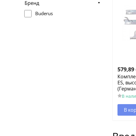
Бренд
Buderus
579,89
Комплек
ES, выс
(Герма
В нал
В ко