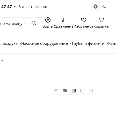
-47-47
Заказать звонок
Светлая те
Темна
 по магазину
Поиск
Войти
Сравнение
Избранное
Корзина
 воздуха
Насосное оборудование
Трубы и фитинги
Кан