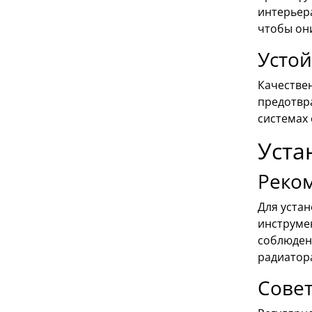
интерьер
чтобы он
Устой
Качестве
предотвр
системах
Уста
Реко
Для устан
инструмен
соблюден
радиатора
Сове