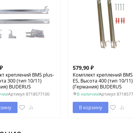
₽
579,90
₽
т креплений BMS plus-
Комплект креплений BMS 
ота 300 (тип 10/11)
ES, Высота 400 (тип 10/11)
ния) BUDERUS
(Германия) BUDERUS
ичии
Артикул
8718577100
В наличии
Артикул
871857
рзину
В корзину