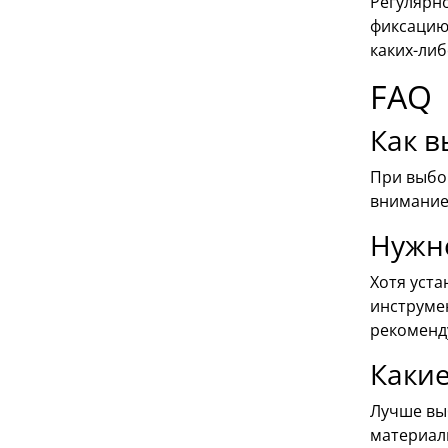
Регулярно
фиксацию
каких-либ
FAQ
Как в
При выбор
внимание
Нужно
Хотя уст
инструмен
рекоменду
Каки
Лучше вы
материал