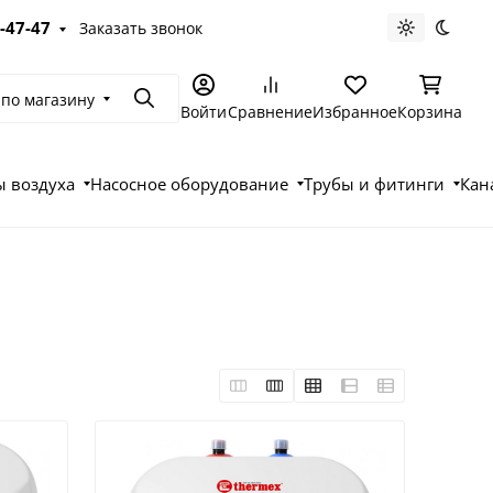
-47-47
Заказать звонок
Светлая те
Темна
 по магазину
Поиск
Войти
Сравнение
Избранное
Корзина
 воздуха
Насосное оборудование
Трубы и фитинги
Кан