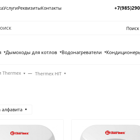
+7(985)290
ка
Услуги
Реквизиты
Контакты
Поиск
я
Дымоходы для котлов
Водонагреватели
Кондиционеры
и Thermex
Thermex HIT
а алфавита