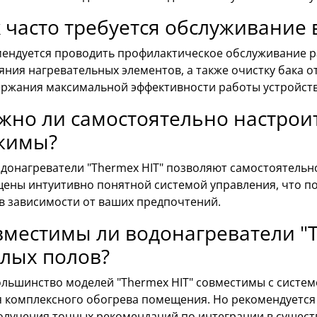
 часто требуется обслуживание
ендуется проводить профилактическое обслуживание раз
яния нагревательных элементов, а также очистку бака 
ржания максимальной эффективности работы устройств
жно ли самостоятельно настрои
жимы?
одонагреватели "Thermex HIT" позволяют самостоятель
ены интуитивно понятной системой управления, что по
в зависимости от ваших предпочтений.
местимы ли водонагреватели "T
плых полов?
ольшинство моделей "Thermex HIT" совместимы с систем
я комплексного обогрева помещения. Но рекомендуетс
олучения точных рекомендаций по интеграции в сущес