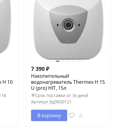
7 390
₽
Накопительный
 H 10
водонагреватель Thermex H 15
U (pro) HIT, 15л
118
Срок поставки от 3х дней
Артикул
ЭдЭБ00121
В корзину