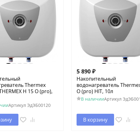
5 890
₽
тельный
Накопительный
греватель Thermex
водонагреватель Thermex
THERMEX H 15 O (pro),
O (pro) HIT, 10л
В наличии
Артикул
ЭдЭБ00
ичии
Артикул
ЭдЭБ00120
рзину
В корзину