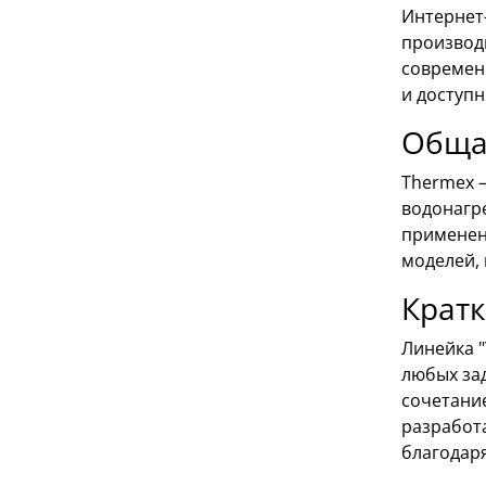
Интернет
производ
современ
и доступ
Обща
Thermex 
водонагр
применен
моделей,
Кратк
Линейка "
любых за
сочетани
разработ
благодар