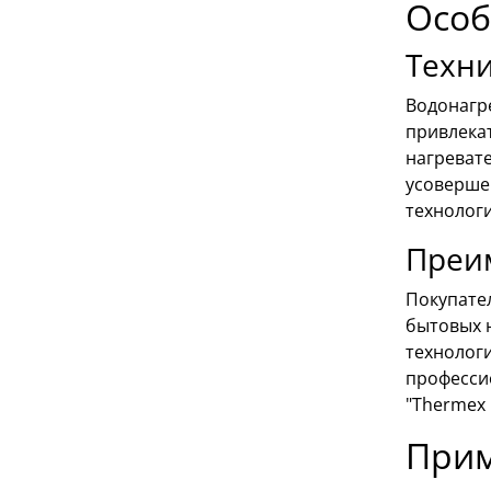
Особ
Техн
Водонагр
привлека
нагреват
усоверше
технологи
Преим
Покупате
бытовых 
технологи
професси
"Thermex 
Прим