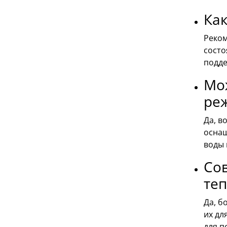
Как
Реком
состо
подде
Мо
ре
Да, в
оснащ
воды 
Сов
те
Да, б
их дл
для п