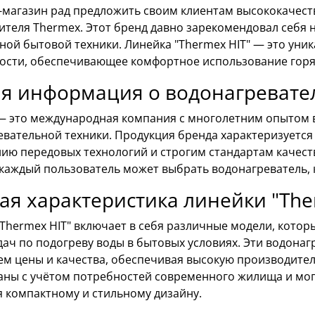
-магазин рад предложить своим клиентам высококачест
ителя Thermex. Этот бренд давно зарекомендовал себя 
ной бытовой техники. Линейка "Thermex HIT" — это уни
ности, обеспечивающее комфортное использование горя
я информация о водонагревате
— это международная компания с многолетним опытом в
евательной техники. Продукция бренда характеризуетс
ию передовых технологий и строгим стандартам качест
 каждый пользователь может выбрать водонагреватель, 
ая характеристика линейки "The
Thermex HIT" включает в себя различные модели, кото
дач по подогреву воды в бытовых условиях. Эти водона
ем цены и качества, обеспечивая высокую производител
аны с учётом потребностей современного жилища и могу
я компактному и стильному дизайну.