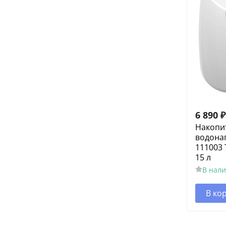
6 890
₽
Накопи
водона
111003 
15 л
В нал
В ко