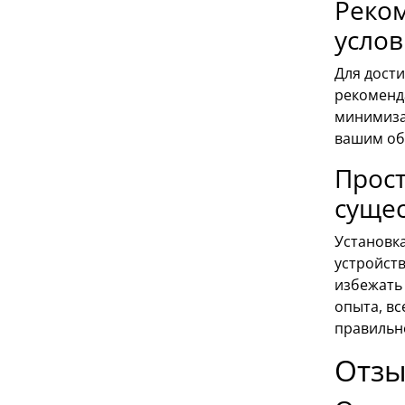
Реко
усло
Для дост
рекоменд
минимиза
вашим об
Прост
суще
Установка
устройст
избежать
опыта, в
правильн
Отзы