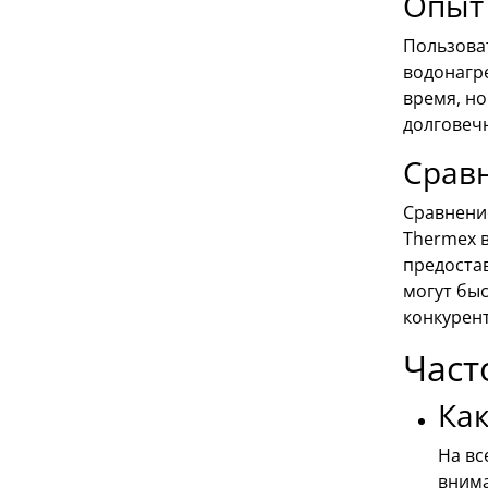
Опыт 
Пользова
водонагре
время, н
долговечн
Срав
Сравнение
Thermex в
предоста
могут быс
конкурент
Част
Как
На вс
внима