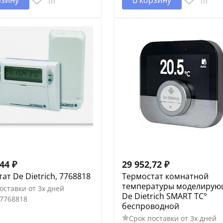
,44
₽
29 952,72
₽
ат De Dietrich, 7768818
Термостат комнатной
температуры моделиру
оставки от 3х дней
De Dietrich SMART TC°
7768818
беспроводной
Срок поставки от 3х дней