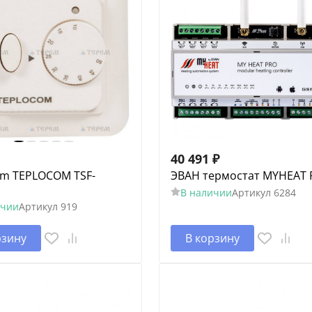
40 491
₽
om TEPLOCOM TSF-
ЭВАН термостат MYHEAT
В наличии
Артикул
6284
ичии
Артикул
919
рзину
В корзину