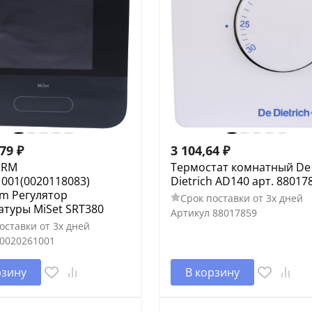
,79
₽
3 104,64
₽
ERM
Термостат комнатный De
001(0020118083)
Dietrich AD140 арт. 88017
rm Регулятор
Срок поставки от 3х дней
атуры MiSet SRT380
Артикул
88017859
оставки от 3х дней
0020261001
рзину
В корзину