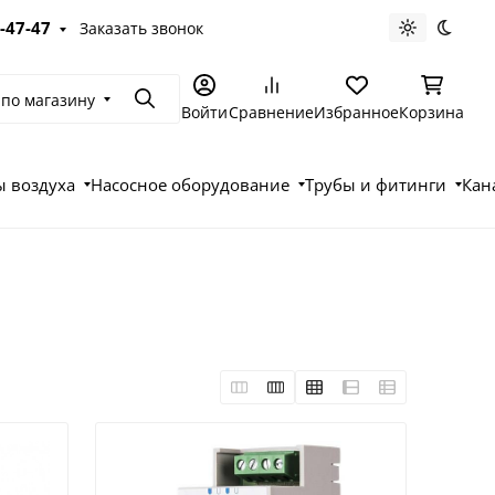
-47-47
Заказать звонок
Светлая те
Темна
 по магазину
Поиск
Войти
Сравнение
Избранное
Корзина
 воздуха
Насосное оборудование
Трубы и фитинги
Кан