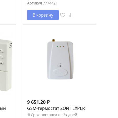
Артикул
7774421
В корзину
9 651,20
₽
ный
GSM-термостат ZONT EXPERT
Срок поставки от 3х дней