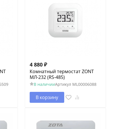
4 880
₽
ONT
Комнатный термостат ZONT
МЛ-232 (RS-485)
6509
В наличии
Артикул
ML00006088
В корзину