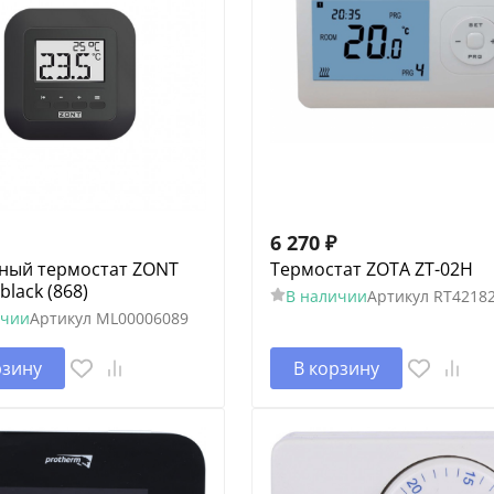
6 270
₽
ный термостат ZONT
Термостат ZOTA ZT-02H
black (868)
В наличии
Артикул
RT4218
ичии
Артикул
ML00006089
рзину
В корзину