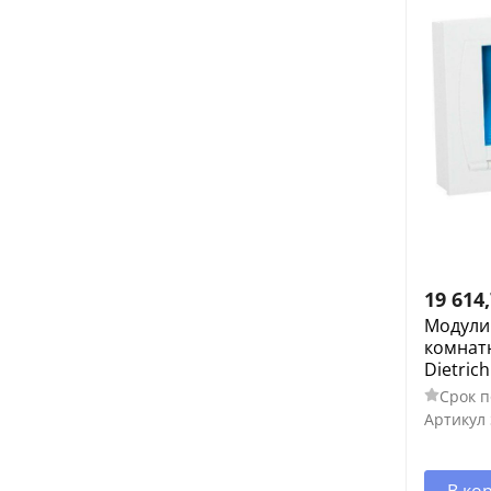
19 614
Модули
комнат
Dietric
Срок п
Артикул
В ко