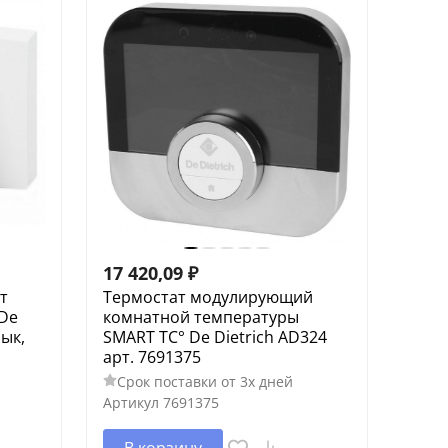
17 420,09
₽
т
Термостат модулирующий
De
комнатной температуры
зык,
SMART TC° De Dietrich AD324
арт. 7691375
Срок поставки от 3х дней
Артикул
7691375
В корзину