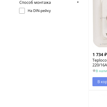
Способ монтажа
На DIN-рейку
1 734
₽
Teploc
220/16A
В нал
В ко