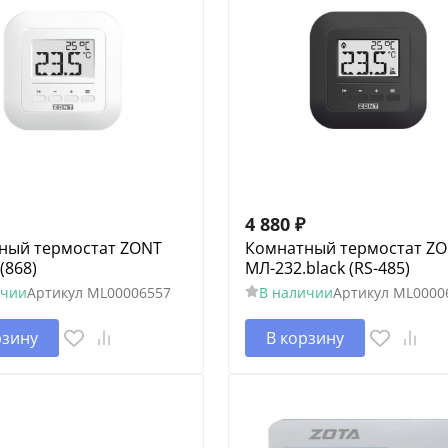
4 880
₽
ный термостат ZONT
Комнатный термостат Z
(868)
МЛ-232.black (RS-485)
ичии
Артикул
ML00006557
В наличии
Артикул
ML0000
рзину
В корзину