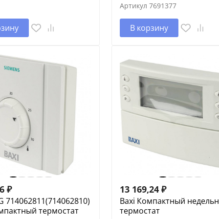
Артикул
7691377
рзину
В корзину
16
₽
13 169,24
₽
G 714062811(714062810)
Baxi Компактный недель
омпактный термостат
термостат