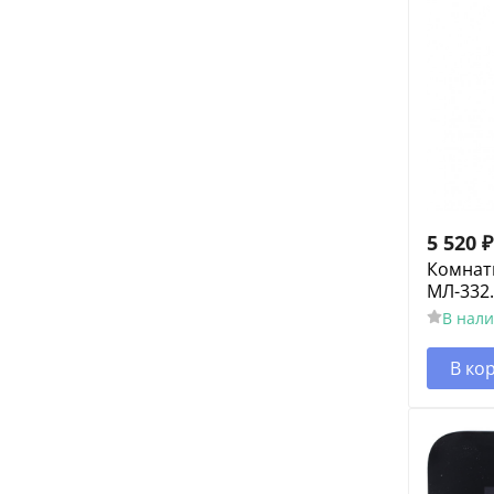
5 520
₽
Комнат
МЛ-332.
В нал
В ко