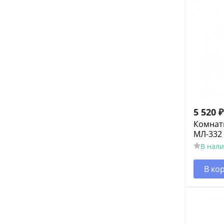
5 520
₽
Комнат
МЛ-332 
В нал
В ко