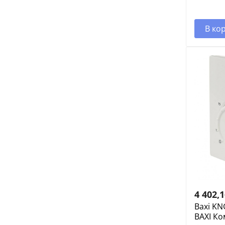
В ко
4 402,
Baxi KN
BAXI К