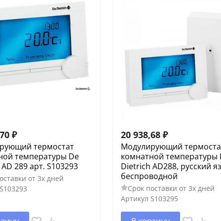
,70
₽
20 938,68
₽
рующий термостат
Модулирующий термоста
ной температуры De
комнатной температуры 
h AD 289 арт. S103293
Dietrich AD288, русский я
беспроводной
оставки от 3х дней
Срок поставки от 3х дней
S103293
Артикул
S103295
рзину
В корзину