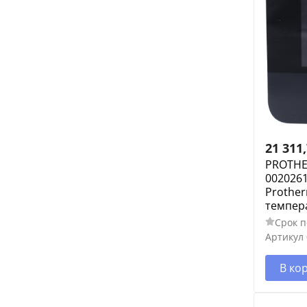
21 311
PROTH
0020261
Prothe
темпер
Срок п
Артикул
В ко