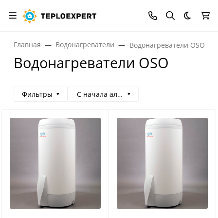
Темная
Главная
Водонагреватели
Водонагреватели OSO
Водонагреватели OSO
Фильтры
С начала алфавита