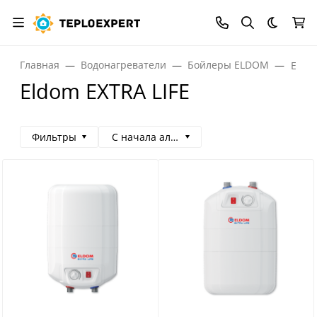
Темная
Главная
Водонагреватели
Бойлеры ELDOM
Eldom
Eldom EXTRA LIFE
Фильтры
С начала алфавита