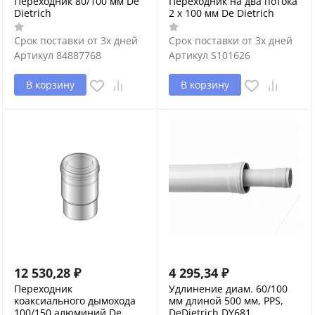
Переходник 80/100 мм De
Переходник на два потока
Dietrich
2 х 100 мм De Dietrich
Срок поставки от 3х дней
Срок поставки от 3х дней
Артикул
84887768
Артикул
S101626
В корзину
В корзину
12 530,28
₽
4 295,34
₽
Переходник
Удлинение диам. 60/100
коаксиального дымохода
мм длиной 500 мм, PPS,
100/150 алюминий De
DeDietrich DY681