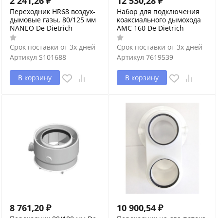
2 241,26
₽
12 530,28
₽
Переходник HR68 воздух-
Набор для подключения
дымовые газы, 80/125 мм
коаксиального дымохода
NANEO De Dietrich
АМС 160 De Dietrich
Срок поставки от 3х дней
Срок поставки от 3х дней
Артикул
S101688
Артикул
7619539
В корзину
В корзину
8 761,20
₽
10 900,54
₽