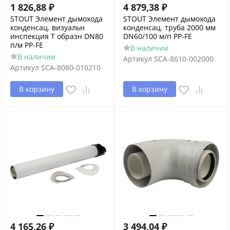
1 826,88
₽
4 879,38
₽
STOUT Элемент дымохода
STOUT Элемент дымохода
конденсац. визуальн
конденсац. труба 2000 мм
инспекция T образн DN80
DN60/100 м/п PP-FE
п/м PP-FE
В наличии
В наличии
Артикул
SCA-8610-002000
Артикул
SCA-8080-010210
В корзину
В корзину
4 165,26
₽
3 494,04
₽