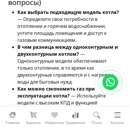
вопросы)
Как выбрать подходящую модель котла?
— Определите свои потребности в
отоплении и горячем водоснабжении,
учтите площадь помещения и доступ к
газовым коммуникациям.
В чем разница между одноконтурным и
двухконтурным котлом?
—
Одноконтурные модели обеспечивают
только отопление, в то время как
двухконтурные справляются и с нагревом
воды для бытовых нужд.
Как можно сэкономить газ при
эксплуатации котла?
— Используйте
модели с высоким КПД и функцией
модуляции мощности, поддерживайте
оптимальную температуру и занимайтесь
Главная
регулярным обслуживанием котла.
Корзина
Избранное
Сравнение
Поиск
Каталог