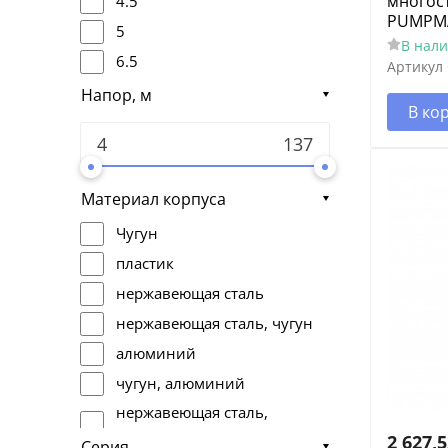
многос
4.5
PUMPMA
5
В нал
6.5
Артикул
3.3
Напор, м
В ко
48
2.1
2.4
Материал корпуса
2.7
Чугун
50
пластик
40
нержавеющая сталь
1.5
нержавеющая сталь, чугун
7.6
алюминий
5.4
чугун, алюминий
6.6
нержавеющая сталь,
9
алюминий
2 627,
Серия