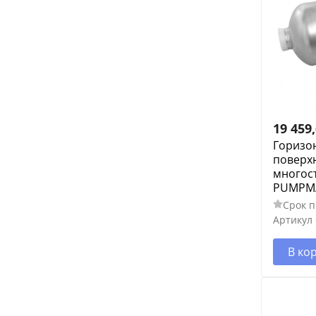
3.5
2.5
16
22
28
6.3
19 459
25
Горизо
160
поверх
многос
PUMPMA
Срок п
Артикул
В ко