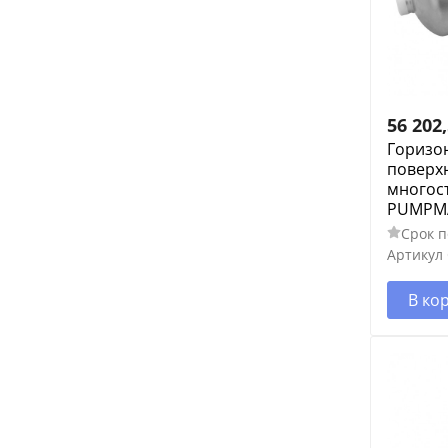
22.2
366
400
416
56 202
490
Горизо
233
поверх
многос
520
PUMPMA
861
Срок п
783
Артикул
383
В ко
780
58.3
117
184
267