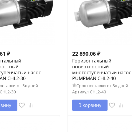
,61
₽
22 890,06
₽
нтальный
Горизонтальный
ностный
поверхностный
тупенчатый насос
многоступенчатый насос
N CHL2-30
PUMPMAN CHL2-40
оставки от 3х дней
Срок поставки от 3х дней
CHL2-30
Артикул
CHL2-40
рзину
В корзину