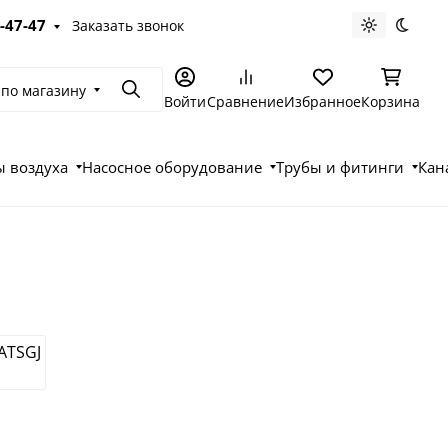
-47-47
Заказать звонок
Светлая те
Темна
 по магазину
Поиск
Войти
Сравнение
Избранное
Корзина
 воздуха
Насосное оборудование
Трубы и фитинги
Кан
ATSGJ