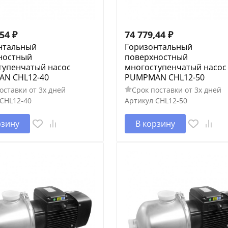
,54
₽
74 779,44
₽
нтальный
Горизонтальный
ностный
поверхностный
тупенчатый насос
многоступенчатый насос
N CHL12-40
PUMPMAN CHL12-50
оставки от 3х дней
Срок поставки от 3х дней
CHL12-40
Артикул
CHL12-50
рзину
В корзину