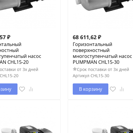
,57
₽
68 611,62
₽
нтальный
Горизонтальный
ностный
поверхностный
тупенчатый насос
многоступенчатый насос
N CHL15-20
PUMPMAN CHL15-30
оставки от 3х дней
Срок поставки от 3х дней
CHL15-20
Артикул
CHL15-30
рзину
В корзину