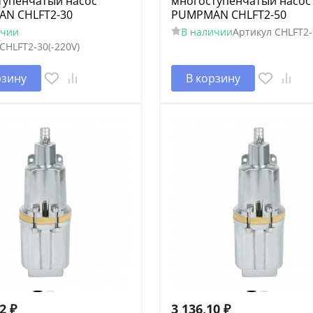
тупенчатый насос
многоступенчатый насос
N CHLFT2-30
PUMPMAN CHLFT2-50
ичии
В наличии
Артикул
CHLFT2-
CHLFT2-30(-220V)
рзину
В корзину
52
₽
3 136,10
₽