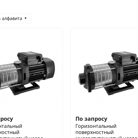
а алфавита
просу
По запросу
нтальный
Горизонтальный
ностный
поверхностный