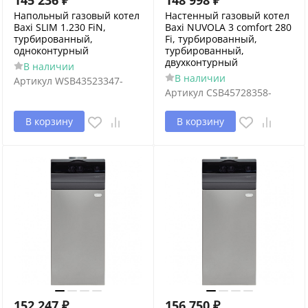
145 236
₽
148 998
₽
Напольный газовый котел
Настенный газовый котел
Baxi SLIM 1.230 FiN,
Baxi NUVOLA 3 comfort 280
турбированный,
Fi, турбированный,
одноконтурный
турбированный,
двухконтурный
В наличии
В наличии
Артикул
WSB43523347-
Артикул
CSB45728358-
В корзину
В корзину
152 247
₽
156 750
₽