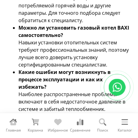
потребляемой горячей воды и другие
параметры. Для точного подбора следует
обратиться к специалисту.
Можно ли установить газовый котел BAXI
самостоятельно?
Навыки установки отопительных систем
требуют профессиональных знаний, поэтому
лучше всего доверить установку
сертифицированным специалистам.
Какие ошибки могут возникнуть в
процессе эксплуатации и как их
избежать?
Наиболее распространенные проблемы
включают в себя недостаточное давление в
системе и забитый теплообменник.
Решением будет регулярное обслуживание и
корректное использование оборудования.
Главная
Каковы гарантии на оборудование BAXI?
Корзина
Избранное
Сравнение
Поиск
Каталог