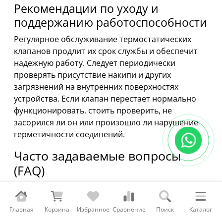
Рекомендации по уходу и
поддержанию работоспособности
Регулярное обслуживание термостатических
клапанов продлит их срок службы и обеспечит
надежную работу. Следует периодически
проверять присутствие накипи и других
загрязнений на внутренних поверхностях
устройства. Если клапан перестает нормально
функционировать, стоить проверить, не
засорился ли он или произошло ли нарушение
герметичности соединений.
Часто задаваемые вопросы
(FAQ)
Как выбрать подходящий
термостатический клапан?
Главная
Корзина
Избранное
Сравнение
Поиск
Каталог
Выбор клапана зависит от типа вашей