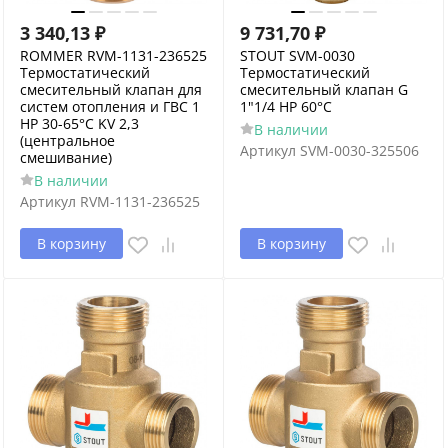
3 340,13
₽
9 731,70
₽
ROMMER RVM-1131-236525
STOUT SVM-0030
Термостатический
Термостатический
смесительный клапан для
смесительный клапан G
систем отопления и ГВС 1
1"1/4 НР 60°С
НР 30-65°С KV 2,3
В наличии
(центральное
Артикул
SVM-0030-325506
смешивание)
В наличии
Артикул
RVM-1131-236525
В корзину
В корзину