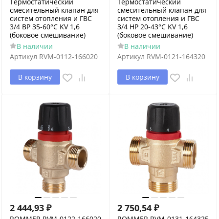
Термостатический
Термостатический
смесительный клапан для
смесительный клапан для
систем отопления и ГВС
систем отопления и ГВС
3/4 ВР 35-60°С KV 1,6
3/4 НР 20-43°С KV 1,6
(боковое смешивание)
(боковое смешивание)
В наличии
В наличии
Артикул
RVM-0112-166020
Артикул
RVM-0121-164320
В корзину
В корзину
2 444,93
₽
2 750,54
₽
ROMMER RVM-0122-166020
ROMMER RVM-0131-164325