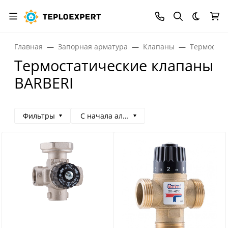
Темная
Главная
Запорная арматура
Клапаны
Термостат
Термостатические клапаны
BARBERI
Фильтры
С начала алфавита